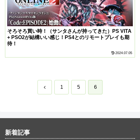
そろそろ買い時！（サンタさんが持ってきた）PS VITA
+ PSO2が結構いい感じ！PS4とのリモートプレイも期
待！
2024.07.05
前
1
5
6
へ
新着記事