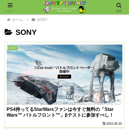
メニュー
検索
ホーム
SONY
SONY
SONY
PS4持ってるStarWarsファンは今すぐ無料の「Star
Wars™ バトルフロント™」βテストに参加すべし！
2022.06.20