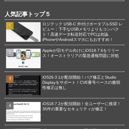
人気記事トップ５
ロジテック USB-C 外付けポータブルSSD レ
ビュー：下手なUSBメモリよりもコンパク
ト！高速データ転送対応でPCは勿論、
iPhoneやAndroidスマホにもおすすめ！
Appleが旧モデル向けにiOS18.7.6をリリー
ス！オーストラリアの緊急通報問題に対処
iOS26.3.1が配信開始！バグ修正とStudio
Displayをサポート！CVE番号ベースの脆弱
性修正は無し
iOS18.7.2が配信開始！全ユーザーに推奨！
35件の重要なセキュリティが修正！