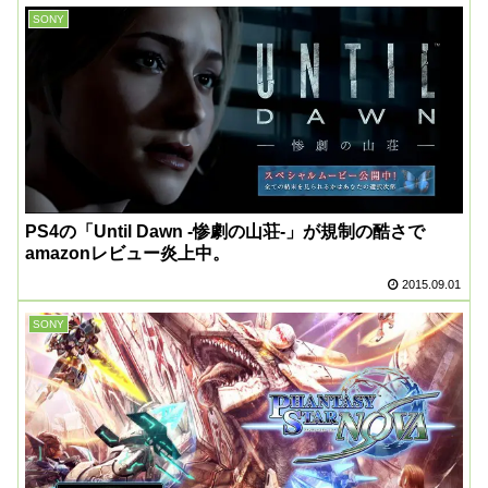
SONY
PS4の「Until Dawn -惨劇の山荘-」が規制の酷さで
amazonレビュー炎上中。
2015.09.01
SONY