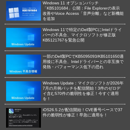
Windows 11 オプションパッチ
「KB5101684」公開：File Explorerの表示
改善やVoice Access「音声分離」など新機能
を追加
Windows 11で特定のDell製PCにIntelドライ
バーの不具合、マイクロソフトが修正版
KB5121767を緊急公開
一部のDell製PCでKB5095093/KB5101650適
用後に不具合、Intelドライバーとの非互換で
発熱・パフォーマンス低下の恐れ
Windows Update：マイクロソフトが2026年
7月の月例パッチを配信開始！3件のゼロデ
イ含む570件の脆弱性を修正！今すぐ適用
を！
iOS26.5.2が配信開始！CVE番号ベースで37
件の脆弱性が修正！早急に適用を！