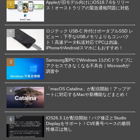
Appleが旧モデル向けにiOS18.7.6をリリー
ス！オーストラリアの緊急通報問題に対処
ロジテック USB-C 外付けポータブルSSD レ
ビュー：下手なUSBメモリよりもコンパク
ト！高速データ転送対応でPCは勿論、
iPhoneやAndroidスマホにもおすすめ！
Samsung製PCでWindows 11のCドライブに
アクセスできなくなる不具合｜Microsoftが
調査中
「macOS Catalina」が配信開始！アップデ
ートに対応するMacや新機能などまとめ！
iOS26.3.1が配信開始！バグ修正とStudio
Displayをサポート！CVE番号ベースの脆弱
性修正は無し