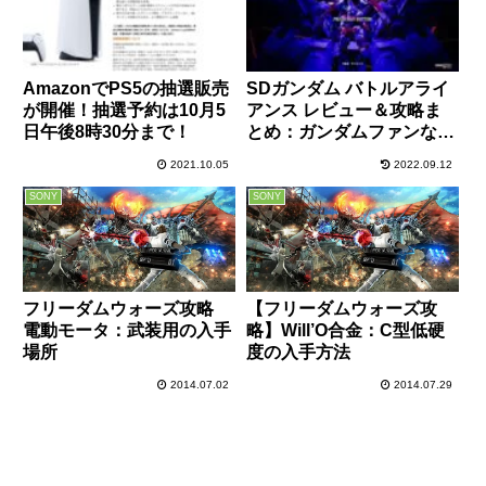
AmazonでPS5の抽選販売
SDガンダム バトルアライ
が開催！抽選予約は10月5
アンス レビュー＆攻略ま
日午後8時30分まで！
とめ：ガンダムファンなら
ハマる！個人的には神ゲ
2021.10.05
2022.09.12
ー！おすすめ最強機体など
もご紹介！
SONY
SONY
フリーダムウォーズ攻略
【フリーダムウォーズ攻
電動モータ：武装用の入手
略】Will’O合金：C型低硬
場所
度の入手方法
2014.07.02
2014.07.29