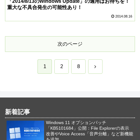
「2014/8/13のWindows Update」の適用はお待ちを！
重大な不具合発生の可能性あり！
2014.08.16
次のページ
次
1
2
8
へ
新着記事
Windows 11 オプションパッチ
「KB5101684」公開：File Explorerの表示
改善やVoice Access「音声分離」など新機能
を追加