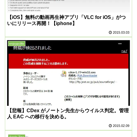
【iOS】無料の動画再生神アプリ「VLC for iOS」がつ
いにリリース再開！【iphone】
2015.03.03
enjoypclife
【悲報】CDex がノートン先生からウイルス判定。管理
人 EAC への移行を決める。
2015.02.09
Apple Tips