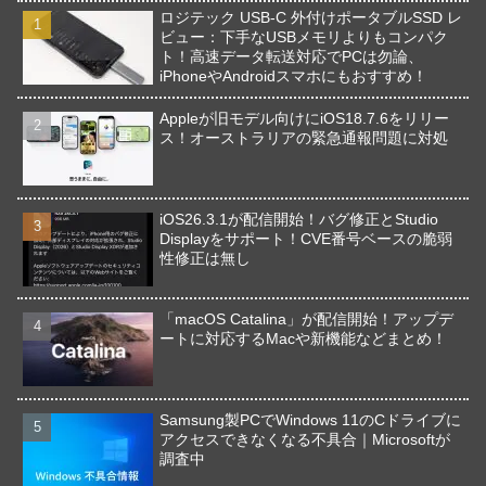
ロジテック USB-C 外付けポータブルSSD レ
ビュー：下手なUSBメモリよりもコンパク
ト！高速データ転送対応でPCは勿論、
iPhoneやAndroidスマホにもおすすめ！
Appleが旧モデル向けにiOS18.7.6をリリー
ス！オーストラリアの緊急通報問題に対処
iOS26.3.1が配信開始！バグ修正とStudio
Displayをサポート！CVE番号ベースの脆弱
性修正は無し
「macOS Catalina」が配信開始！アップデ
ートに対応するMacや新機能などまとめ！
Samsung製PCでWindows 11のCドライブに
アクセスできなくなる不具合｜Microsoftが
調査中