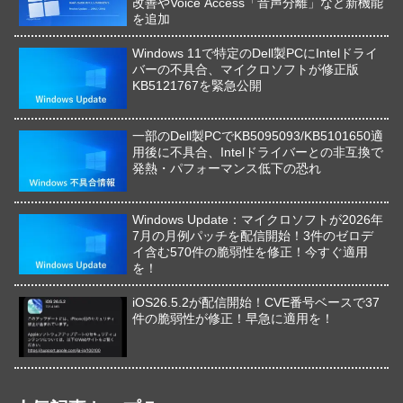
改善やVoice Access「音声分離」など新機能
を追加
Windows 11で特定のDell製PCにIntelドライ
バーの不具合、マイクロソフトが修正版
KB5121767を緊急公開
一部のDell製PCでKB5095093/KB5101650適
用後に不具合、Intelドライバーとの非互換で
発熱・パフォーマンス低下の恐れ
Windows Update：マイクロソフトが2026年
7月の月例パッチを配信開始！3件のゼロデ
イ含む570件の脆弱性を修正！今すぐ適用
を！
iOS26.5.2が配信開始！CVE番号ベースで37
件の脆弱性が修正！早急に適用を！