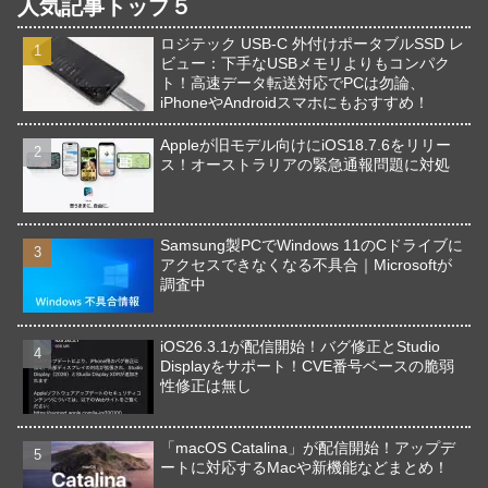
人気記事トップ５
ロジテック USB-C 外付けポータブルSSD レ
ビュー：下手なUSBメモリよりもコンパク
ト！高速データ転送対応でPCは勿論、
iPhoneやAndroidスマホにもおすすめ！
Appleが旧モデル向けにiOS18.7.6をリリー
ス！オーストラリアの緊急通報問題に対処
Samsung製PCでWindows 11のCドライブに
アクセスできなくなる不具合｜Microsoftが
調査中
iOS26.3.1が配信開始！バグ修正とStudio
Displayをサポート！CVE番号ベースの脆弱
性修正は無し
「macOS Catalina」が配信開始！アップデ
ートに対応するMacや新機能などまとめ！