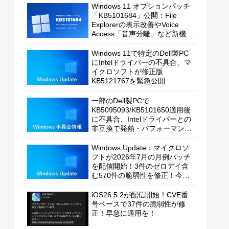
Windows 11 オプションパッチ
「KB5101684」公開：File
Explorerの表示改善やVoice
Access「音声分離」など新機能
を追加
Windows 11で特定のDell製PC
にIntelドライバーの不具合、マ
イクロソフトが修正版
KB5121767を緊急公開
一部のDell製PCで
KB5095093/KB5101650適用後
に不具合、Intelドライバーとの
非互換で発熱・パフォーマンス
低下の恐れ
Windows Update：マイクロソ
フトが2026年7月の月例パッチ
を配信開始！3件のゼロデイ含
む570件の脆弱性を修正！今す
ぐ適用を！
iOS26.5.2が配信開始！CVE番
号ベースで37件の脆弱性が修
正！早急に適用を！