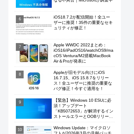
なる不具合｜Microsoftが調査中
iOS18.7.2が配信開始！全ユー
ザーに推奨！35件の重要なセキ
ュリティが修正！
Apple WWDC 2022まとめ：
iOS16/iPadOS16/watchOS9/ma
cOS Ventura/M2搭載MacBook
Air＆Proが発表に
Appleが旧モデル向けにiOS
16.7.15、iOS 15.8.7をリリー
ス！全ユーザーに推奨の重要な
バグ修正！今すぐ適用を！
【緊急】Windows 10 ESUに必
須！アップデート
「KB5072653」が解消するイン
ストールエラーとOOBリリース
の背景
Windows Update：マイクロソ
フトが2026年3月の月例パッチ