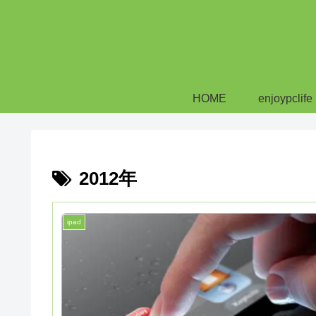
HOME
enjoypclife
2012年
ipad