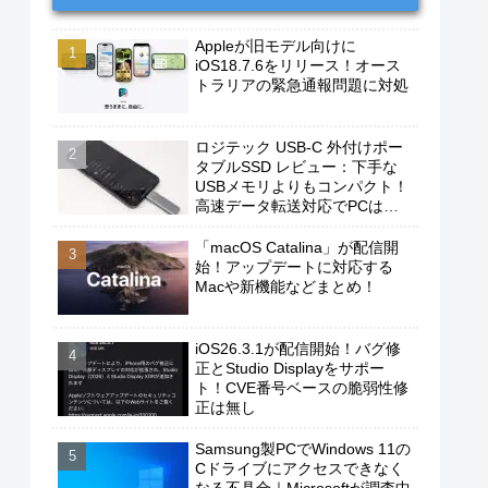
Appleが旧モデル向けに
iOS18.7.6をリリース！オース
トラリアの緊急通報問題に対処
ロジテック USB-C 外付けポー
タブルSSD レビュー：下手な
USBメモリよりもコンパクト！
高速データ転送対応でPCは勿
論、iPhoneやAndroidスマホに
もおすすめ！
「macOS Catalina」が配信開
始！アップデートに対応する
Macや新機能などまとめ！
iOS26.3.1が配信開始！バグ修
正とStudio Displayをサポー
ト！CVE番号ベースの脆弱性修
正は無し
Samsung製PCでWindows 11の
Cドライブにアクセスできなく