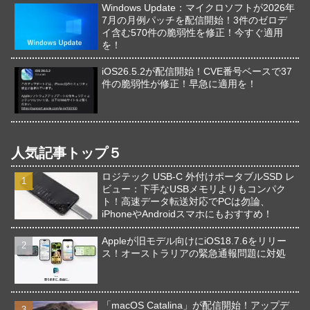
Windows Update：マイクロソフトが2026年
7月の月例パッチを配信開始！3件のゼロデ
イ含む570件の脆弱性を修正！今すぐ適用
を！
iOS26.5.2が配信開始！CVE番号ベースで37
件の脆弱性が修正！早急に適用を！
人気記事トップ５
ロジテック USB-C 外付けポータブルSSD レ
ビュー：下手なUSBメモリよりもコンパク
ト！高速データ転送対応でPCは勿論、
iPhoneやAndroidスマホにもおすすめ！
Appleが旧モデル向けにiOS18.7.6をリリー
ス！オーストラリアの緊急通報問題に対処
「macOS Catalina」が配信開始！アップデ