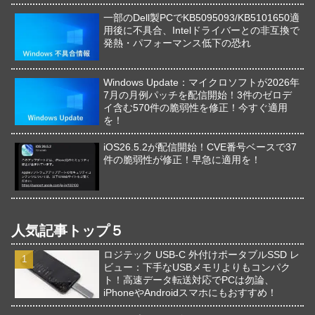
一部のDell製PCでKB5095093/KB5101650適
用後に不具合、Intelドライバーとの非互換で
発熱・パフォーマンス低下の恐れ
Windows Update：マイクロソフトが2026年
7月の月例パッチを配信開始！3件のゼロデ
イ含む570件の脆弱性を修正！今すぐ適用
を！
iOS26.5.2が配信開始！CVE番号ベースで37
件の脆弱性が修正！早急に適用を！
人気記事トップ５
ロジテック USB-C 外付けポータブルSSD レ
ビュー：下手なUSBメモリよりもコンパク
ト！高速データ転送対応でPCは勿論、
iPhoneやAndroidスマホにもおすすめ！