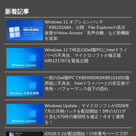
新着記事
Windows 11 オプションパッチ
「KB5101684」公開：File Explorerの表示
改善やVoice Access「音声分離」など新機能
を追加
Windows 11で特定のDell製PCにIntelドライ
バーの不具合、マイクロソフトが修正版
KB5121767を緊急公開
一部のDell製PCでKB5095093/KB5101650適
用後に不具合、Intelドライバーとの非互換で
発熱・パフォーマンス低下の恐れ
Windows Update：マイクロソフトが2026年
7月の月例パッチを配信開始！3件のゼロデ
イ含む570件の脆弱性を修正！今すぐ適用
を！
iOS26.5.2が配信開始！CVE番号ベースで37