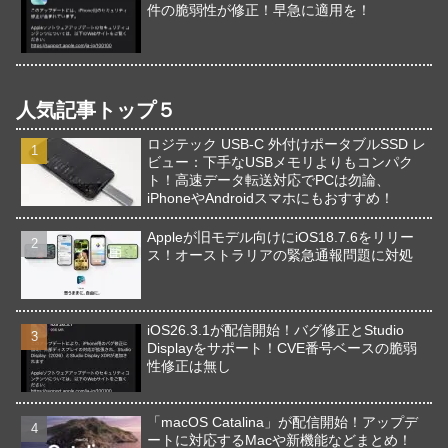
件の脆弱性が修正！早急に適用を！
人気記事トップ５
ロジテック USB-C 外付けポータブルSSD レ
ビュー：下手なUSBメモリよりもコンパク
ト！高速データ転送対応でPCは勿論、
iPhoneやAndroidスマホにもおすすめ！
Appleが旧モデル向けにiOS18.7.6をリリー
ス！オーストラリアの緊急通報問題に対処
iOS26.3.1が配信開始！バグ修正とStudio
Displayをサポート！CVE番号ベースの脆弱
性修正は無し
「macOS Catalina」が配信開始！アップデ
ートに対応するMacや新機能などまとめ！