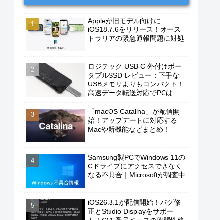
Appleが旧モデル向けに
iOS18.7.6をリリース！オース
トラリアの緊急通報問題に対処
ロジテック USB-C 外付けポー
タブルSSD レビュー：下手な
USBメモリよりもコンパクト！
高速データ転送対応でPCは勿
論、iPhoneやAndroidスマホに
もおすすめ！
「macOS Catalina」が配信開
始！アップデートに対応する
Macや新機能などまとめ！
Samsung製PCでWindows 11の
Cドライブにアクセスできなく
なる不具合｜Microsoftが調査中
iOS26.3.1が配信開始！バグ修
正とStudio Displayをサポー