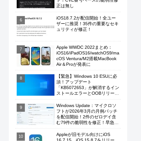
ト！CVE番号ベースの脆弱性修
正は無し
iOS18.7.2が配信開始！全ユー
ザーに推奨！35件の重要なセキ
ュリティが修正！
Apple WWDC 2022まとめ：
iOS16/iPadOS16/watchOS9/ma
cOS Ventura/M2搭載MacBook
Air＆Proが発表に
【緊急】Windows 10 ESUに必
須！アップデート
「KB5072653」が解消するイン
ストールエラーとOOBリリース
の背景
Windows Update：マイクロソ
フトが2026年3月の月例パッチ
を配信開始！2件のゼロデイ含
む79件の脆弱性を修正！早急に
適用を！
Appleが旧モデル向けにiOS
16.7.15、iOS 15.8.7をリリー