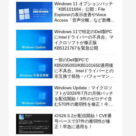
Windows 11 オプションパッチ
「KB5101684」公開：File
Explorerの表示改善やVoice
Access「音声分離」など新機能
を追加
Windows 11で特定のDell製PC
にIntelドライバーの不具合、マ
イクロソフトが修正版
KB5121767を緊急公開
一部のDell製PCで
KB5095093/KB5101650適用後
に不具合、Intelドライバーとの
非互換で発熱・パフォーマンス
低下の恐れ
Windows Update：マイクロソ
フトが2026年7月の月例パッチ
を配信開始！3件のゼロデイ含
む570件の脆弱性を修正！今す
ぐ適用を！
iOS26.5.2が配信開始！CVE番
号ベースで37件の脆弱性が修
正！早急に適用を！