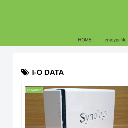
HOME
enjoypclife
I-O DATA
enjoypclife