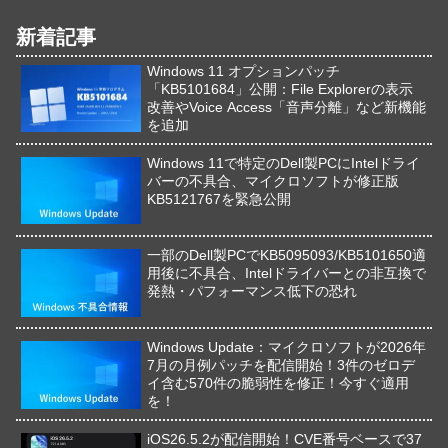
新着記事
Windows 11 オプションパッチ
「KB5101684」公開：File Explorerの表示
改善やVoice Access「音声分離」など新機能
を追加
Windows 11で特定のDell製PCにIntelドライ
バーの不具合、マイクロソフトが修正版
KB5121767を緊急公開
一部のDell製PCでKB5095093/KB5101650適
用後に不具合、Intelドライバーとの非互換で
発熱・パフォーマンス低下の恐れ
Windows Update：マイクロソフトが2026年
7月の月例パッチを配信開始！3件のゼロデ
イ含む570件の脆弱性を修正！今すぐ適用
を！
iOS26.5.2が配信開始！CVE番号ベースで37