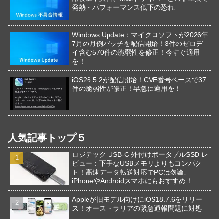
発熱・パフォーマンス低下の恐れ
Windows Update：マイクロソフトが2026年
7月の月例パッチを配信開始！3件のゼロデ
イ含む570件の脆弱性を修正！今すぐ適用
を！
iOS26.5.2が配信開始！CVE番号ベースで37
件の脆弱性が修正！早急に適用を！
人気記事トップ５
ロジテック USB-C 外付けポータブルSSD レ
ビュー：下手なUSBメモリよりもコンパク
ト！高速データ転送対応でPCは勿論、
iPhoneやAndroidスマホにもおすすめ！
Appleが旧モデル向けにiOS18.7.6をリリー
ス！オーストラリアの緊急通報問題に対処