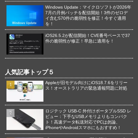
Windows Update：マイクロソフトが2026年
7月の月例パッチを配信開始！3件のゼロデ
イ含む570件の脆弱性を修正！今すぐ適用
を！
iOS26.5.2が配信開始！CVE番号ベースで37
件の脆弱性が修正！早急に適用を！
人気記事トップ５
Appleが旧モデル向けにiOS18.7.6をリリー
ス！オーストラリアの緊急通報問題に対処
ロジテック USB-C 外付けポータブルSSD レ
ビュー：下手なUSBメモリよりもコンパク
ト！高速データ転送対応でPCは勿論、
iPhoneやAndroidスマホにもおすすめ！