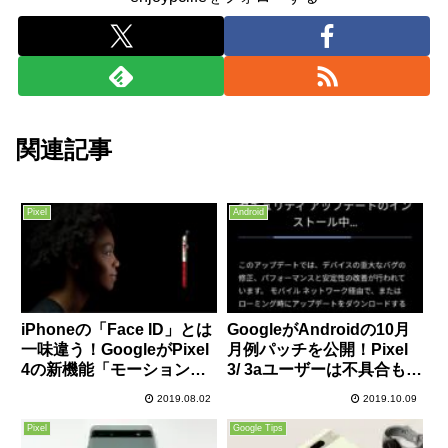
関連記事
Pixel
Android
iPhoneの「Face ID」とは
GoogleがAndroidの10月
一味違う！GoogleがPixel
月例パッチを公開！Pixel
4の新機能「モーションセ
3/ 3aユーザーは不具合も改
ンス」と「フェイスアンロ
善されているので速やかに
2019.08.02
2019.10.09
ック」の情報を公開！
適用を！
Pixel
Google Tips