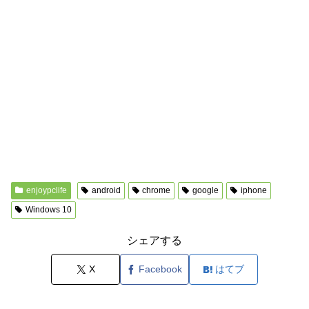
enjoypclife
android
chrome
google
iphone
Windows 10
シェアする
X
Facebook
はてブ