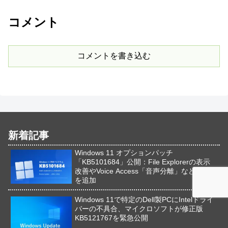
コメント
コメントを書き込む
新着記事
Windows 11 オプションパッチ
「KB5101684」公開：File Explorerの表示
改善やVoice Access「音声分離」など新機能
を追加
Windows 11で特定のDell製PCにIntelドライ
バーの不具合、マイクロソフトが修正版
KB5121767を緊急公開