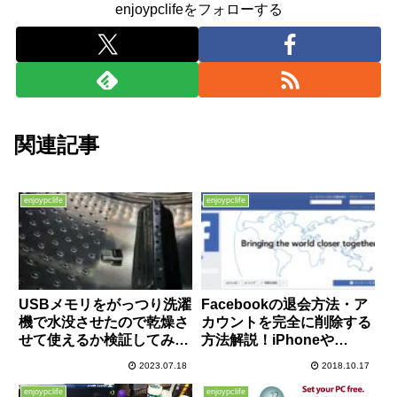
enjoypclifeをフォローする
関連記事
enjoypclife
enjoypclife
USBメモリをがっつり洗濯
Facebookの退会方法・ア
機で水没させたので乾燥さ
カウントを完全に削除する
せて使えるか検証してみた
方法解説！iPhoneや
【自己責任】
Androidアプリからも退会
2023.07.18
2018.10.17
可能ですよ！
enjoypclife
enjoypclife