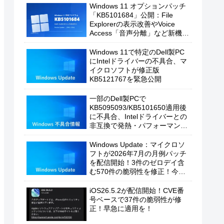
Windows 11 オプションパッチ
「KB5101684」公開：File
Explorerの表示改善やVoice
Access「音声分離」など新機能
を追加
Windows 11で特定のDell製PC
にIntelドライバーの不具合、マ
イクロソフトが修正版
KB5121767を緊急公開
一部のDell製PCで
KB5095093/KB5101650適用後
に不具合、Intelドライバーとの
非互換で発熱・パフォーマンス
低下の恐れ
Windows Update：マイクロソ
フトが2026年7月の月例パッチ
を配信開始！3件のゼロデイ含
む570件の脆弱性を修正！今す
ぐ適用を！
iOS26.5.2が配信開始！CVE番
号ベースで37件の脆弱性が修
正！早急に適用を！