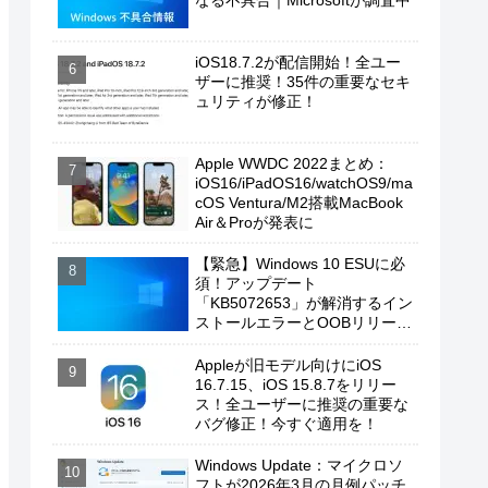
なる不具合｜Microsoftが調査中
iOS18.7.2が配信開始！全ユー
ザーに推奨！35件の重要なセキ
ュリティが修正！
Apple WWDC 2022まとめ：
iOS16/iPadOS16/watchOS9/ma
cOS Ventura/M2搭載MacBook
Air＆Proが発表に
【緊急】Windows 10 ESUに必
須！アップデート
「KB5072653」が解消するイン
ストールエラーとOOBリリース
の背景
Appleが旧モデル向けにiOS
16.7.15、iOS 15.8.7をリリー
ス！全ユーザーに推奨の重要な
バグ修正！今すぐ適用を！
Windows Update：マイクロソ
フトが2026年3月の月例パッチ