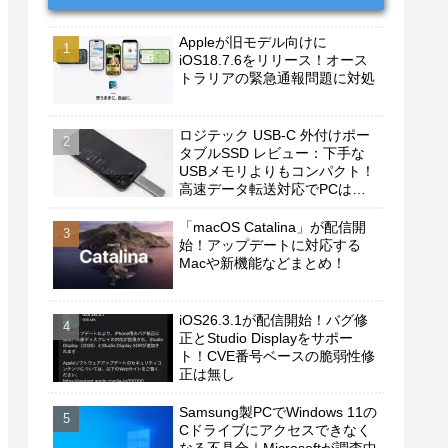
Appleが旧モデル向けに
iOS18.7.6をリリース！オース
トラリアの緊急通報問題に対処
ロジテック USB-C 外付けポー
タブルSSD レビュー：下手な
USBメモリよりもコンパクト！
高速データ転送対応でPCは勿
論、iPhoneやAndroidスマホに
もおすすめ！
「macOS Catalina」が配信開
始！アップデートに対応する
Macや新機能などまとめ！
iOS26.3.1が配信開始！バグ修
正とStudio Displayをサポー
ト！CVE番号ベースの脆弱性修
正は無し
Samsung製PCでWindows 11の
Cドライブにアクセスできなく