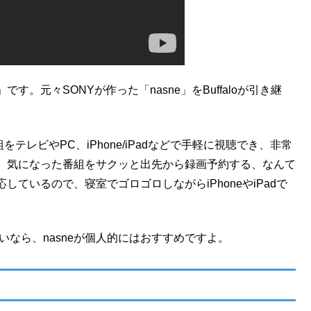
e」です。元々SONYが作った「nasne」をBuffaloが引き継
テレビやPC、iPhone/iPadなどで手軽に視聴でき、非常
、気になった番組をサクッと出先から録画予約する、なんて
ているので、寝室でゴロゴロしながらiPhoneやiPadで
たいなら、nasneが個人的にはおすすめですよ。