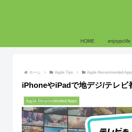
HOME
enjoypclife
ホーム
Apple Tips
Apple Recommended App
iPhoneやiPadで地デジ/テ
Apple Recommended Apps