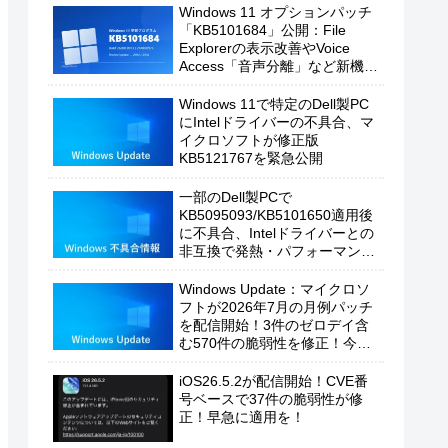
Windows 11 オプションパッチ
「KB5101684」公開：File
Explorerの表示改善やVoice
Access「音声分離」など新機能
を追加
Windows 11で特定のDell製PC
にIntelドライバーの不具合、マ
イクロソフトが修正版
KB5121767を緊急公開
一部のDell製PCで
KB5095093/KB5101650適用後
に不具合、Intelドライバーとの
非互換で発熱・パフォーマンス
低下の恐れ
Windows Update：マイクロソ
フトが2026年7月の月例パッチ
を配信開始！3件のゼロデイ含
む570件の脆弱性を修正！今す
ぐ適用を！
iOS26.5.2が配信開始！CVE番
号ベースで37件の脆弱性が修
正！早急に適用を！