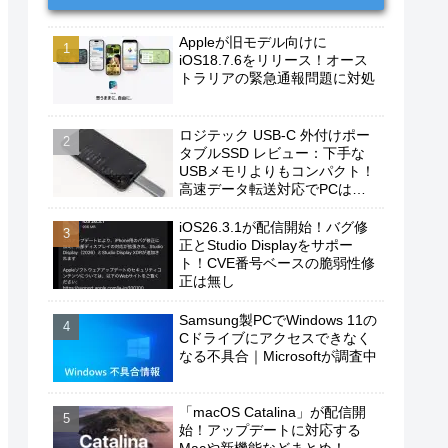
Appleが旧モデル向けに
iOS18.7.6をリリース！オース
トラリアの緊急通報問題に対処
ロジテック USB-C 外付けポー
タブルSSD レビュー：下手な
USBメモリよりもコンパクト！
高速データ転送対応でPCは勿
論、iPhoneやAndroidスマホに
もおすすめ！
iOS26.3.1が配信開始！バグ修
正とStudio Displayをサポー
ト！CVE番号ベースの脆弱性修
正は無し
Samsung製PCでWindows 11の
Cドライブにアクセスできなく
なる不具合｜Microsoftが調査中
「macOS Catalina」が配信開
始！アップデートに対応する