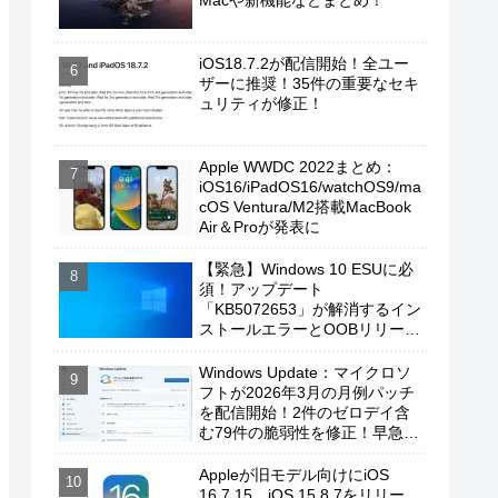
Macや新機能などまとめ！
iOS18.7.2が配信開始！全ユー
ザーに推奨！35件の重要なセキ
ュリティが修正！
Apple WWDC 2022まとめ：
iOS16/iPadOS16/watchOS9/ma
cOS Ventura/M2搭載MacBook
Air＆Proが発表に
【緊急】Windows 10 ESUに必
須！アップデート
「KB5072653」が解消するイン
ストールエラーとOOBリリース
の背景
Windows Update：マイクロソ
フトが2026年3月の月例パッチ
を配信開始！2件のゼロデイ含
む79件の脆弱性を修正！早急に
適用を！
Appleが旧モデル向けにiOS
16.7.15、iOS 15.8.7をリリー