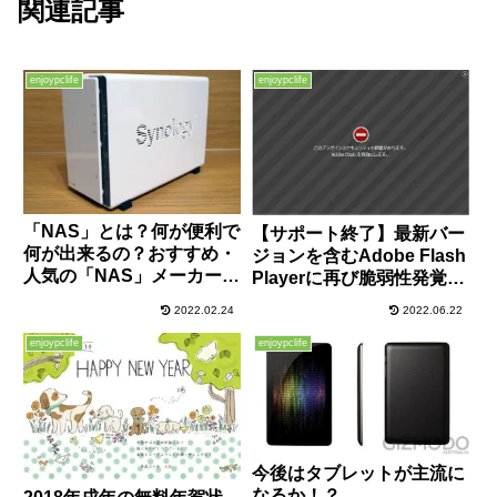
関連記事
enjoypclife
enjoypclife
「NAS」とは？何が便利で
【サポート終了】最新バー
何が出来るの？おすすめ・
ジョンを含むAdobe Flash
人気の「NAS」メーカー
Playerに再び脆弱性発覚！
は？
IPAが無効化推奨！これは
2022.02.24
2022.06.22
もう削除しておいた方が良
いかもしれんね。
enjoypclife
enjoypclife
今後はタブレットが主流に
なるか！？