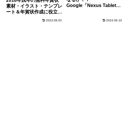
2018年戌年の無料年賀状
Google「Nexus Tablet」
素材・イラスト・テンプレ
amazon「Kindle Fire 2」
ート＆年賀状作成に役立つ
マイクロソフト
フリーソフト・アプリ徹底
2023.08.03
2024.06.10
「Surface」詳細比較
まとめ！