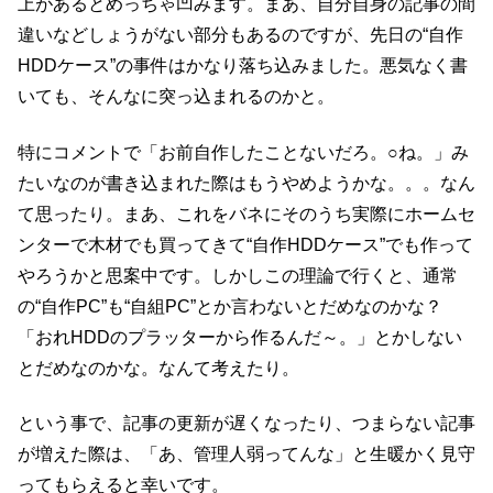
上があるとめっちゃ凹みます。まあ、自分自身の記事の間
違いなどしょうがない部分もあるのですが、先日の“自作
HDDケース”の事件はかなり落ち込みました。悪気なく書
いても、そんなに突っ込まれるのかと。
特にコメントで「お前自作したことないだろ。○ね。」み
たいなのが書き込まれた際はもうやめようかな。。。なん
て思ったり。まあ、これをバネにそのうち実際にホームセ
ンターで木材でも買ってきて“自作HDDケース”でも作って
やろうかと思案中です。しかしこの理論で行くと、通常
の“自作PC”も“自組PC”とか言わないとだめなのかな？
「おれHDDのプラッターから作るんだ～。」とかしない
とだめなのかな。なんて考えたり。
という事で、記事の更新が遅くなったり、つまらない記事
が増えた際は、「あ、管理人弱ってんな」と生暖かく見守
ってもらえると幸いです。