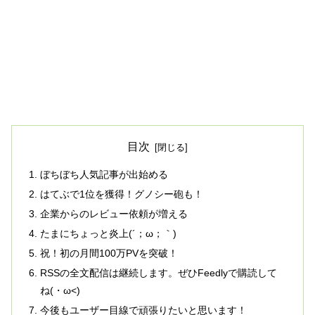
目次
ぼちぼち人気記事が出始める
はてぶで1位を獲得！グノシー砲も！
企業からのレビュー依頼が増える
たまにちょっと炎上(´；ω；｀)
祝！初の月間100万PVを突破！
RSSの全文配信は継続します。ぜひFeedlyで購読して
ね(・ω<)
今後もユーザー目線で頑張りたいと思います！