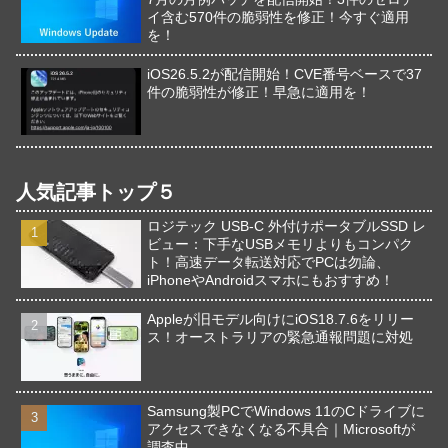
イ含む570件の脆弱性を修正！今すぐ適用
を！
iOS26.5.2が配信開始！CVE番号ベースで37
件の脆弱性が修正！早急に適用を！
人気記事トップ５
ロジテック USB-C 外付けポータブルSSD レ
ビュー：下手なUSBメモリよりもコンパク
ト！高速データ転送対応でPCは勿論、
iPhoneやAndroidスマホにもおすすめ！
Appleが旧モデル向けにiOS18.7.6をリリー
ス！オーストラリアの緊急通報問題に対処
Samsung製PCでWindows 11のCドライブに
アクセスできなくなる不具合｜Microsoftが
調査中