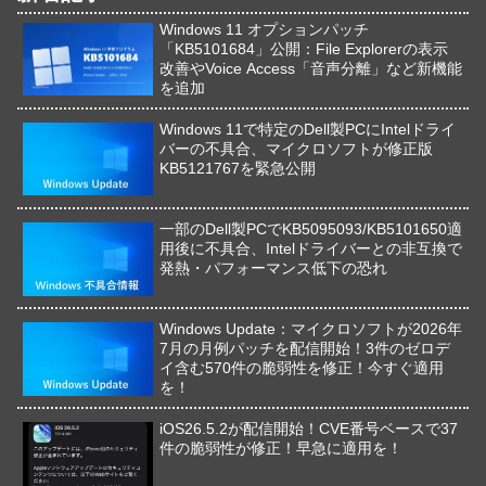
Windows 11 オプションパッチ
「KB5101684」公開：File Explorerの表示
改善やVoice Access「音声分離」など新機能
を追加
Windows 11で特定のDell製PCにIntelドライ
バーの不具合、マイクロソフトが修正版
KB5121767を緊急公開
一部のDell製PCでKB5095093/KB5101650適
用後に不具合、Intelドライバーとの非互換で
発熱・パフォーマンス低下の恐れ
Windows Update：マイクロソフトが2026年
7月の月例パッチを配信開始！3件のゼロデ
イ含む570件の脆弱性を修正！今すぐ適用
を！
iOS26.5.2が配信開始！CVE番号ベースで37
件の脆弱性が修正！早急に適用を！