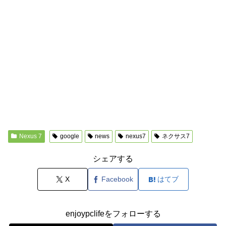
Nexus 7
google
news
nexus7
ネクサス7
シェアする
X
Facebook
はてブ
enjoypclifeをフォローする