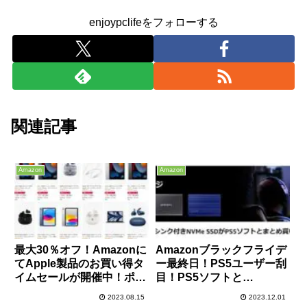
enjoypclifeをフォローする
関連記事
Amazon
Amazon
最大30％オフ！Amazonに
Amazonブラックフライデ
てApple製品のお買い得タ
ー最終日！PS5ユーザー刮
イムセールが開催中！ポイ
目！PS5ソフトと
ントアップキャンペーンと
Samsungのヒートシンク
2023.08.15
2023.12.01
の併用でさらにお得！iPad
付きm.2 SSDを同時に買う