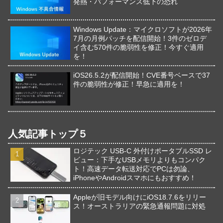
発熱・パフォーマンス低下の恐れ
Windows Update：マイクロソフトが2026年
7月の月例パッチを配信開始！3件のゼロデ
イ含む570件の脆弱性を修正！今すぐ適用
を！
iOS26.5.2が配信開始！CVE番号ベースで37
件の脆弱性が修正！早急に適用を！
人気記事トップ５
ロジテック USB-C 外付けポータブルSSD レ
ビュー：下手なUSBメモリよりもコンパク
ト！高速データ転送対応でPCは勿論、
iPhoneやAndroidスマホにもおすすめ！
Appleが旧モデル向けにiOS18.7.6をリリー
ス！オーストラリアの緊急通報問題に対処