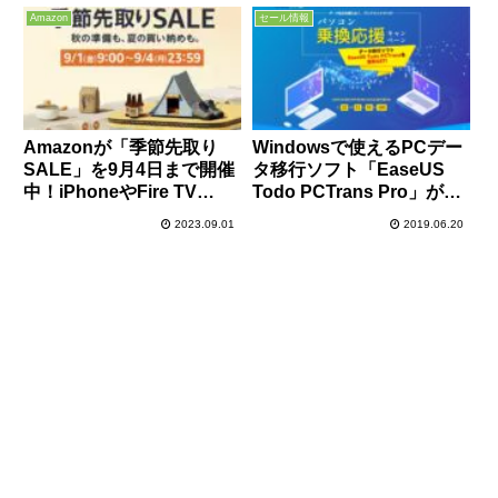
やMacBook Pro、Beats
とSSDが10％オフ！
Amazon
セール情報
Studio Buds+などが安
い！
Amazonが「季節先取り
Windowsで使えるPCデー
SALE」を9月4日まで開催
タ移行ソフト「EaseUS
中！iPhoneやFire TV
Todo PCTrans Pro」が期
Stickなどお買い得品を厳
間限定で無料配布中！
2023.09.01
2019.06.20
選紹介！ポイントアップキ
6/20-6/21正午まで！
ャンペーンへのエントリー
もお忘れなく！