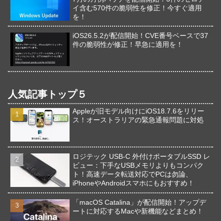
イ含む570件の脆弱性を修正！今すぐ適用
を！
iOS26.5.2が配信開始！CVE番号ベースで37
件の脆弱性が修正！早急に適用を！
人気記事トップ５
Appleが旧モデル向けにiOS18.7.6をリリー
ス！オーストラリアの緊急通報問題に対処
ロジテック USB-C 外付けポータブルSSD レ
ビュー：下手なUSBメモリよりもコンパク
ト！高速データ転送対応でPCは勿論、
iPhoneやAndroidスマホにもおすすめ！
「macOS Catalina」が配信開始！アップデ
ートに対応するMacや新機能などまとめ！