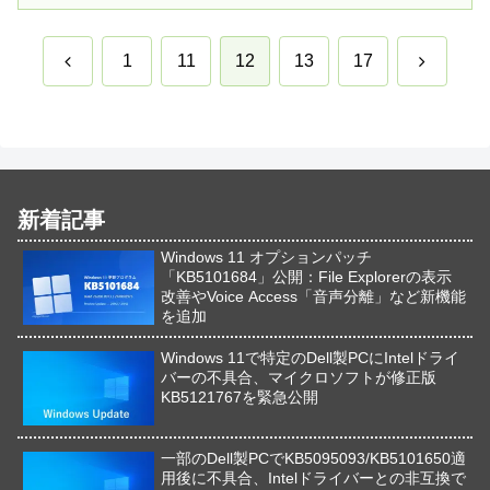
前
次
1
11
12
13
17
へ
へ
新着記事
Windows 11 オプションパッチ
「KB5101684」公開：File Explorerの表示
改善やVoice Access「音声分離」など新機能
を追加
Windows 11で特定のDell製PCにIntelドライ
バーの不具合、マイクロソフトが修正版
KB5121767を緊急公開
一部のDell製PCでKB5095093/KB5101650適
用後に不具合、Intelドライバーとの非互換で