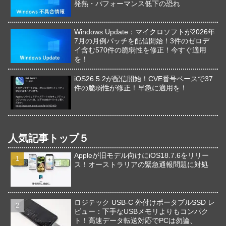
発熱・パフォーマンス低下の恐れ
Windows Update：マイクロソフトが2026年
7月の月例パッチを配信開始！3件のゼロデ
イ含む570件の脆弱性を修正！今すぐ適用
を！
iOS26.5.2が配信開始！CVE番号ベースで37
件の脆弱性が修正！早急に適用を！
人気記事トップ５
Appleが旧モデル向けにiOS18.7.6をリリー
ス！オーストラリアの緊急通報問題に対処
ロジテック USB-C 外付けポータブルSSD レ
ビュー：下手なUSBメモリよりもコンパク
ト！高速データ転送対応でPCは勿論、