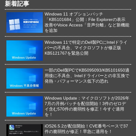
新着記事
Windows 11 オプションパッチ
「KB5101684」公開：File Explorerの表示
改善やVoice Access「音声分離」など新機能
を追加
Windows 11で特定のDell製PCにIntelドライ
バーの不具合、マイクロソフトが修正版
KB5121767を緊急公開
一部のDell製PCでKB5095093/KB5101650適
用後に不具合、Intelドライバーとの非互換で
発熱・パフォーマンス低下の恐れ
Windows Update：マイクロソフトが2026年
7月の月例パッチを配信開始！3件のゼロデ
イ含む570件の脆弱性を修正！今すぐ適用
を！
iOS26.5.2が配信開始！CVE番号ベースで37
件の脆弱性が修正！早急に適用を！