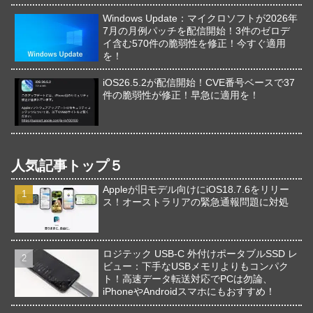
Windows Update：マイクロソフトが2026年
7月の月例パッチを配信開始！3件のゼロデ
イ含む570件の脆弱性を修正！今すぐ適用
を！
iOS26.5.2が配信開始！CVE番号ベースで37
件の脆弱性が修正！早急に適用を！
人気記事トップ５
Appleが旧モデル向けにiOS18.7.6をリリー
ス！オーストラリアの緊急通報問題に対処
ロジテック USB-C 外付けポータブルSSD レ
ビュー：下手なUSBメモリよりもコンパク
ト！高速データ転送対応でPCは勿論、
iPhoneやAndroidスマホにもおすすめ！