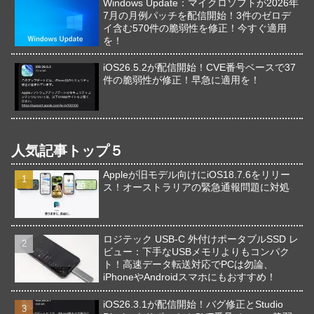
Windows Update：マイクロソフトが2026年
7月の月例パッチを配信開始！3件のゼロデ
イ含む570件の脆弱性を修正！今すぐ適用
を！
iOS26.5.2が配信開始！CVE番号ベースで37
件の脆弱性が修正！早急に適用を！
人気記事トップ５
Appleが旧モデル向けにiOS18.7.6をリリー
ス！オーストラリアの緊急通報問題に対処
ロジテック USB-C 外付けポータブルSSD レ
ビュー：下手なUSBメモリよりもコンパク
ト！高速データ転送対応でPCは勿論、
iPhoneやAndroidスマホにもおすすめ！
iOS26.3.1が配信開始！バグ修正とStudio