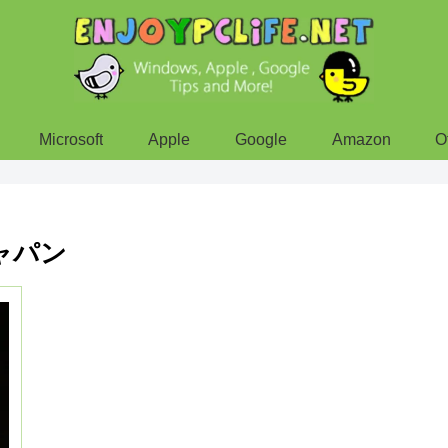
Microsoft
Apple
Google
Amazon
O
ャパン