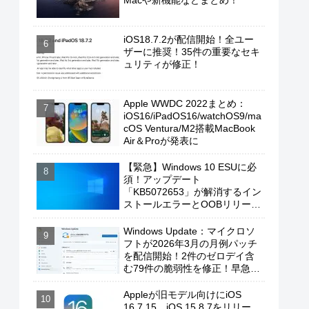
Macや新機能などまとめ！
iOS18.7.2が配信開始！全ユー
ザーに推奨！35件の重要なセキ
ュリティが修正！
Apple WWDC 2022まとめ：
iOS16/iPadOS16/watchOS9/ma
cOS Ventura/M2搭載MacBook
Air＆Proが発表に
【緊急】Windows 10 ESUに必
須！アップデート
「KB5072653」が解消するイン
ストールエラーとOOBリリース
の背景
Windows Update：マイクロソ
フトが2026年3月の月例パッチ
を配信開始！2件のゼロデイ含
む79件の脆弱性を修正！早急に
適用を！
Appleが旧モデル向けにiOS
16.7.15、iOS 15.8.7をリリー