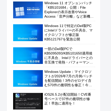
Windows 11 オプションパッチ
「KB5101684」公開：File
Explorerの表示改善やVoice
Access「音声分離」など新機能
を追加
Windows 11で特定のDell製PC
にIntelドライバーの不具合、マ
イクロソフトが修正版
KB5121767を緊急公開
一部のDell製PCで
KB5095093/KB5101650適用後
に不具合、Intelドライバーとの
非互換で発熱・パフォーマンス
低下の恐れ
Windows Update：マイクロソ
フトが2026年7月の月例パッチ
を配信開始！3件のゼロデイ含
む570件の脆弱性を修正！今す
ぐ適用を！
iOS26.5.2が配信開始！CVE番
号ベースで37件の脆弱性が修
正！早急に適用を！