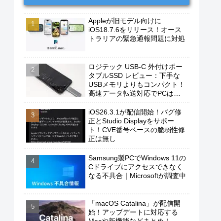
Appleが旧モデル向けに
iOS18.7.6をリリース！オース
トラリアの緊急通報問題に対処
ロジテック USB-C 外付けポー
タブルSSD レビュー：下手な
USBメモリよりもコンパクト！
高速データ転送対応でPCは勿
論、iPhoneやAndroidスマホに
もおすすめ！
iOS26.3.1が配信開始！バグ修
正とStudio Displayをサポー
ト！CVE番号ベースの脆弱性修
正は無し
Samsung製PCでWindows 11の
Cドライブにアクセスできなく
なる不具合｜Microsoftが調査中
「macOS Catalina」が配信開
始！アップデートに対応する