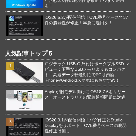
イ含む570件の脆弱性を修正！今すぐ適用
を！
iOS26.5.2が配信開始！CVE番号ベースで37
件の脆弱性が修正！早急に適用を！
人気記事トップ５
ロジテック USB-C 外付けポータブルSSD レ
ビュー：下手なUSBメモリよりもコンパク
ト！高速データ転送対応でPCは勿論、
iPhoneやAndroidスマホにもおすすめ！
Appleが旧モデル向けにiOS18.7.6をリリー
ス！オーストラリアの緊急通報問題に対処
iOS26.3.1が配信開始！バグ修正とStudio
Displayをサポート！CVE番号ベースの脆弱
性修正は無し