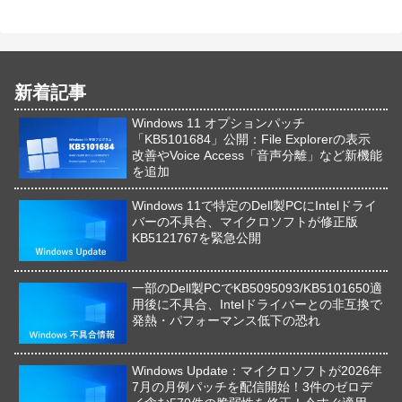
新着記事
Windows 11 オプションパッチ
「KB5101684」公開：File Explorerの表示
改善やVoice Access「音声分離」など新機能
を追加
Windows 11で特定のDell製PCにIntelドライ
バーの不具合、マイクロソフトが修正版
KB5121767を緊急公開
一部のDell製PCでKB5095093/KB5101650適
用後に不具合、Intelドライバーとの非互換で
発熱・パフォーマンス低下の恐れ
Windows Update：マイクロソフトが2026年
7月の月例パッチを配信開始！3件のゼロデ