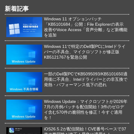
新着記事
Windows 11 オプションパッチ
「KB5101684」公開：File Explorerの表示
改善やVoice Access「音声分離」など新機能
を追加
Windows 11で特定のDell製PCにIntelドライ
バーの不具合、マイクロソフトが修正版
KB5121767を緊急公開
一部のDell製PCでKB5095093/KB5101650適
用後に不具合、Intelドライバーとの非互換で
発熱・パフォーマンス低下の恐れ
Windows Update：マイクロソフトが2026年
7月の月例パッチを配信開始！3件のゼロデ
イ含む570件の脆弱性を修正！今すぐ適用
を！
iOS26.5.2が配信開始！CVE番号ベースで37