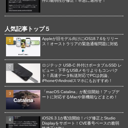
件の脆弱性が修正！早急に適用を！
人気記事トップ５
Appleが旧モデル向けにiOS18.7.6をリリー
ス！オーストラリアの緊急通報問題に対処
ロジテック USB-C 外付けポータブルSSD レ
ビュー：下手なUSBメモリよりもコンパク
ト！高速データ転送対応でPCは勿論、
iPhoneやAndroidスマホにもおすすめ！
「macOS Catalina」が配信開始！アップデ
ートに対応するMacや新機能などまとめ！
iOS26.3.1が配信開始！バグ修正とStudio
Displayをサポート！CVE番号ベースの脆弱