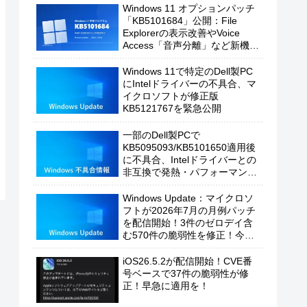
Windows 11 オプションパッチ
「KB5101684」公開：File
Explorerの表示改善やVoice
Access「音声分離」など新機能
を追加
Windows 11で特定のDell製PC
にIntelドライバーの不具合、マ
イクロソフトが修正版
KB5121767を緊急公開
一部のDell製PCで
KB5095093/KB5101650適用後
に不具合、Intelドライバーとの
非互換で発熱・パフォーマンス
低下の恐れ
Windows Update：マイクロソ
フトが2026年7月の月例パッチ
を配信開始！3件のゼロデイ含
む570件の脆弱性を修正！今す
ぐ適用を！
iOS26.5.2が配信開始！CVE番
号ベースで37件の脆弱性が修
正！早急に適用を！