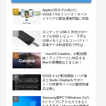
Appleが旧モデル向けに
iOS18.7.6をリリース！オース
トラリアの緊急通報問題に対処
ロジテック USB-C 外付けポー
タブルSSD レビュー：下手な
USBメモリよりもコンパクト！
高速データ転送対応でPCは勿
論、iPhoneやAndroidスマホに
もおすすめ！
「macOS Catalina」が配信開
始！アップデートに対応する
Macや新機能などまとめ！
iOS26.3.1が配信開始！バグ修
正とStudio Displayをサポー
ト！CVE番号ベースの脆弱性修
正は無し
Samsung製PCでWindows 11の
Cドライブにアクセスできなく