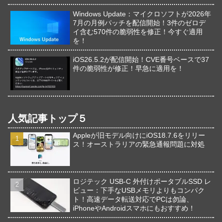
Windows Update：マイクロソフトが2026年
7月の月例パッチを配信開始！3件のゼロデ
イ含む570件の脆弱性を修正！今すぐ適用
を！
iOS26.5.2が配信開始！CVE番号ベースで37
件の脆弱性が修正！早急に適用を！
人気記事トップ５
Appleが旧モデル向けにiOS18.7.6をリリー
ス！オーストラリアの緊急通報問題に対処
ロジテック USB-C 外付けポータブルSSD レ
ビュー：下手なUSBメモリよりもコンパク
ト！高速データ転送対応でPCは勿論、
iPhoneやAndroidスマホにもおすすめ！