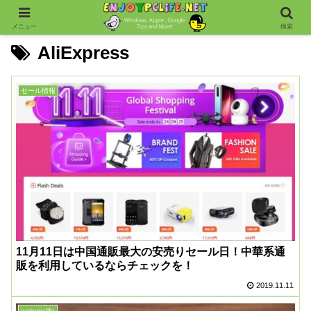
メニュー
検索
AliExpress
セール情報
11月11日は中国通販最大の安売りセール日！中華系通
販を利用しているならチェックを！
2019.11.11
enjoypclife