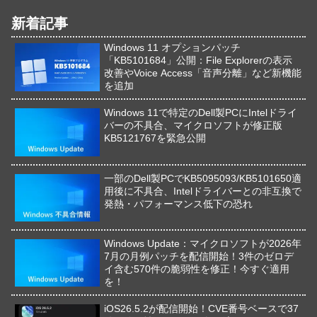
新着記事
Windows 11 オプションパッチ
「KB5101684」公開：File Explorerの表示
改善やVoice Access「音声分離」など新機能
を追加
Windows 11で特定のDell製PCにIntelドライ
バーの不具合、マイクロソフトが修正版
KB5121767を緊急公開
一部のDell製PCでKB5095093/KB5101650適
用後に不具合、Intelドライバーとの非互換で
発熱・パフォーマンス低下の恐れ
Windows Update：マイクロソフトが2026年
7月の月例パッチを配信開始！3件のゼロデ
イ含む570件の脆弱性を修正！今すぐ適用
を！
iOS26.5.2が配信開始！CVE番号ベースで37