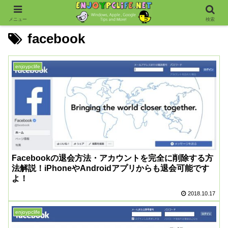
メニュー
検索
facebook
enjoypclife
Facebookの退会方法・アカウントを完全に削除する方
法解説！iPhoneやAndroidアプリからも退会可能です
よ！
2018.10.17
enjoypclife