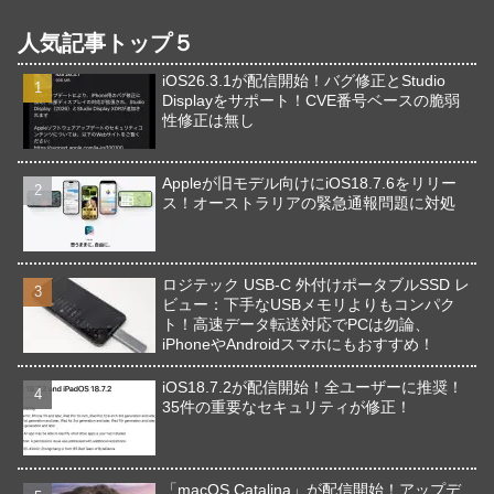
人気記事トップ５
iOS26.3.1が配信開始！バグ修正とStudio
Displayをサポート！CVE番号ベースの脆弱
性修正は無し
Appleが旧モデル向けにiOS18.7.6をリリー
ス！オーストラリアの緊急通報問題に対処
ロジテック USB-C 外付けポータブルSSD レ
ビュー：下手なUSBメモリよりもコンパク
ト！高速データ転送対応でPCは勿論、
iPhoneやAndroidスマホにもおすすめ！
iOS18.7.2が配信開始！全ユーザーに推奨！
35件の重要なセキュリティが修正！
「macOS Catalina」が配信開始！アップデ