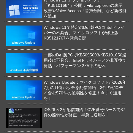
Windows 11 オプションパッチ
「KB5101684」公開：File Explorerの表示
改善やVoice Access「音声分離」など新機能
を追加
Windows 11で特定のDell製PCにIntelドライ
バーの不具合、マイクロソフトが修正版
KB5121767を緊急公開
一部のDell製PCでKB5095093/KB5101650適
用後に不具合、Intelドライバーとの非互換で
発熱・パフォーマンス低下の恐れ
Windows Update：マイクロソフトが2026年
7月の月例パッチを配信開始！3件のゼロデ
イ含む570件の脆弱性を修正！今すぐ適用
を！
iOS26.5.2が配信開始！CVE番号ベースで37
件の脆弱性が修正！早急に適用を！