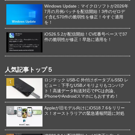
Windows Update：マイクロソフトが2026年
7月の月例パッチを配信開始！3件のゼロデ
イ含む570件の脆弱性を修正！今すぐ適用
を！
iOS26.5.2が配信開始！CVE番号ベースで37
件の脆弱性が修正！早急に適用を！
人気記事トップ５
ロジテック USB-C 外付けポータブルSSD レ
ビュー：下手なUSBメモリよりもコンパク
ト！高速データ転送対応でPCは勿論、
iPhoneやAndroidスマホにもおすすめ！
Appleが旧モデル向けにiOS18.7.6をリリー
ス！オーストラリアの緊急通報問題に対処