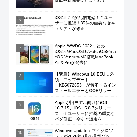
Macや新機能などまとめ！
iOS18.7.2が配信開始！全ユー
ザーに推奨！35件の重要なセキ
ュリティが修正！
Apple WWDC 2022まとめ：
iOS16/iPadOS16/watchOS9/ma
cOS Ventura/M2搭載MacBook
Air＆Proが発表に
【緊急】Windows 10 ESUに必
須！アップデート
「KB5072653」が解消するイン
ストールエラーとOOBリリース
の背景
Appleが旧モデル向けにiOS
16.7.15、iOS 15.8.7をリリー
ス！全ユーザーに推奨の重要な
バグ修正！今すぐ適用を！
Windows Update：マイクロソ
フトが2026年3月の月例パッチ