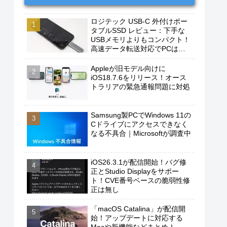
ロジテック USB-C 外付けポー
タブルSSD レビュー：下手な
USBメモリよりもコンパクト！
高速データ転送対応でPCは勿
論、iPhoneやAndroidスマホに
もおすすめ！
Appleが旧モデル向けに
iOS18.7.6をリリース！オース
トラリアの緊急通報問題に対処
Samsung製PCでWindows 11の
Cドライブにアクセスできなく
なる不具合｜Microsoftが調査中
iOS26.3.1が配信開始！バグ修
正とStudio Displayをサポー
ト！CVE番号ベースの脆弱性修
正は無し
「macOS Catalina」が配信開
始！アップデートに対応する