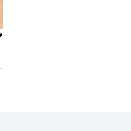
複
、
い
4
11