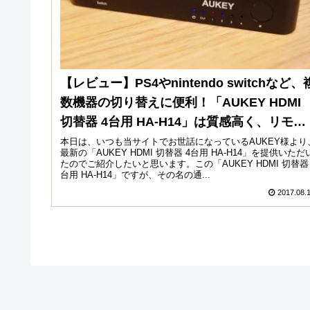
【レビュー】PS4やnintendo switchなど、
数機器の切り替えに便利！「AUKEY HDMI
切替器 4台用 HA-H14」は質感高く、リモコ
ン付きで使いやすい！
本日は、いつも当サイトでお世話になっているAUKEY様より
最新の「AUKEY HDMI 切替器 4台用 HA-H14」を提供いただ
たのでご紹介したいと思います。この「AUKEY HDMI 切替器 
台用 HA-H14」ですが、その名の通...
2017.08.