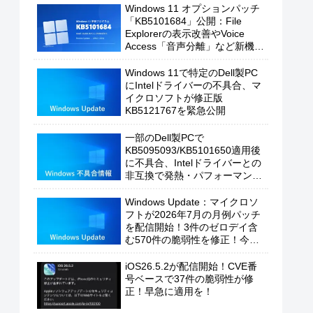
Windows 11 オプションパッチ
「KB5101684」公開：File
Explorerの表示改善やVoice
Access「音声分離」など新機能
を追加
Windows 11で特定のDell製PC
にIntelドライバーの不具合、マ
イクロソフトが修正版
KB5121767を緊急公開
一部のDell製PCで
KB5095093/KB5101650適用後
に不具合、Intelドライバーとの
非互換で発熱・パフォーマンス
低下の恐れ
Windows Update：マイクロソ
フトが2026年7月の月例パッチ
を配信開始！3件のゼロデイ含
む570件の脆弱性を修正！今す
ぐ適用を！
iOS26.5.2が配信開始！CVE番
号ベースで37件の脆弱性が修
正！早急に適用を！