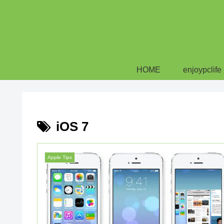
HOME
enjoypclife
iOS 7
Apple Tips