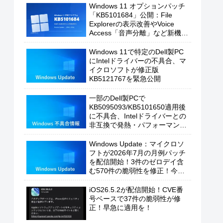
Windows 11 オプションパッチ
「KB5101684」公開：File
Explorerの表示改善やVoice
Access「音声分離」など新機能
を追加
Windows 11で特定のDell製PC
にIntelドライバーの不具合、マ
イクロソフトが修正版
KB5121767を緊急公開
一部のDell製PCで
KB5095093/KB5101650適用後
に不具合、Intelドライバーとの
非互換で発熱・パフォーマンス
低下の恐れ
Windows Update：マイクロソ
フトが2026年7月の月例パッチ
を配信開始！3件のゼロデイ含
む570件の脆弱性を修正！今す
ぐ適用を！
iOS26.5.2が配信開始！CVE番
号ベースで37件の脆弱性が修
正！早急に適用を！