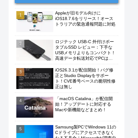
Appleが旧モデル向けに
iOS18.7.6をリリース！オース
トラリアの緊急通報問題に対処
ロジテック USB-C 外付けポー
タブルSSD レビュー：下手な
USBメモリよりもコンパクト！
高速データ転送対応でPCは勿
論、iPhoneやAndroidスマホに
もおすすめ！
iOS26.3.1が配信開始！バグ修
正とStudio Displayをサポー
ト！CVE番号ベースの脆弱性修
正は無し
「macOS Catalina」が配信開
始！アップデートに対応する
Macや新機能などまとめ！
Samsung製PCでWindows 11の
Cドライブにアクセスできなく