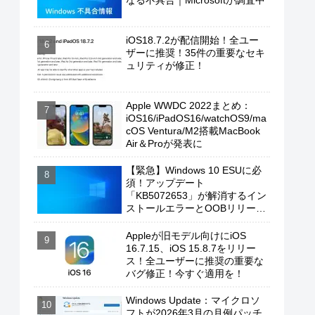
なる不具合｜Microsoftが調査中
iOS18.7.2が配信開始！全ユー
ザーに推奨！35件の重要なセキ
ュリティが修正！
Apple WWDC 2022まとめ：
iOS16/iPadOS16/watchOS9/ma
cOS Ventura/M2搭載MacBook
Air＆Proが発表に
【緊急】Windows 10 ESUに必
須！アップデート
「KB5072653」が解消するイン
ストールエラーとOOBリリース
の背景
Appleが旧モデル向けにiOS
16.7.15、iOS 15.8.7をリリー
ス！全ユーザーに推奨の重要な
バグ修正！今すぐ適用を！
Windows Update：マイクロソ
フトが2026年3月の月例パッチ