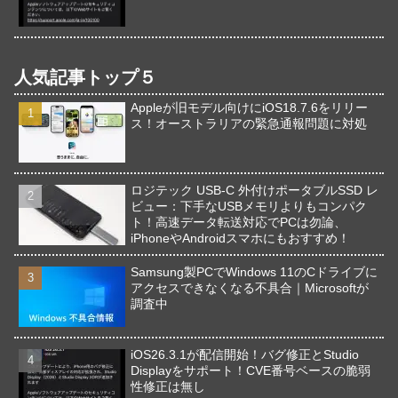
人気記事トップ５
Appleが旧モデル向けにiOS18.7.6をリリー
ス！オーストラリアの緊急通報問題に対処
ロジテック USB-C 外付けポータブルSSD レ
ビュー：下手なUSBメモリよりもコンパク
ト！高速データ転送対応でPCは勿論、
iPhoneやAndroidスマホにもおすすめ！
Samsung製PCでWindows 11のCドライブに
アクセスできなくなる不具合｜Microsoftが
調査中
iOS26.3.1が配信開始！バグ修正とStudio
Displayをサポート！CVE番号ベースの脆弱
性修正は無し