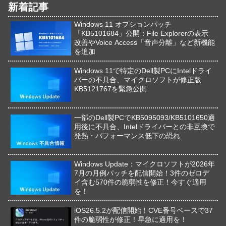
新着記事
Windows 11 オプションパッチ
「KB5101684」公開：File Explorerの表示
改善やVoice Access「音声分離」など新機能
を追加
Windows 11で特定のDell製PCにIntelドライ
バーの不具合、マイクロソフトが修正版
KB5121767を緊急公開
一部のDell製PCでKB5095093/KB5101650適
用後に不具合、Intelドライバーとの非互換で
発熱・パフォーマンス低下の恐れ
Windows Update：マイクロソフトが2026年
7月の月例パッチを配信開始！3件のゼロデ
イ含む570件の脆弱性を修正！今すぐ適用
を！
iOS26.5.2が配信開始！CVE番号ベースで37
件の脆弱性が修正！早急に適用を！