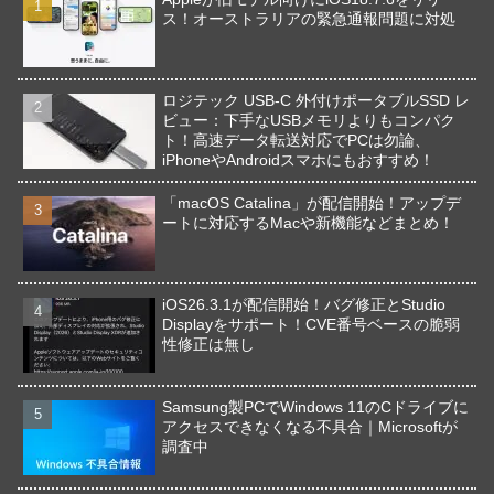
ス！オーストラリアの緊急通報問題に対処
ロジテック USB-C 外付けポータブルSSD レ
ビュー：下手なUSBメモリよりもコンパク
ト！高速データ転送対応でPCは勿論、
iPhoneやAndroidスマホにもおすすめ！
「macOS Catalina」が配信開始！アップデ
ートに対応するMacや新機能などまとめ！
iOS26.3.1が配信開始！バグ修正とStudio
Displayをサポート！CVE番号ベースの脆弱
性修正は無し
Samsung製PCでWindows 11のCドライブに
アクセスできなくなる不具合｜Microsoftが
調査中