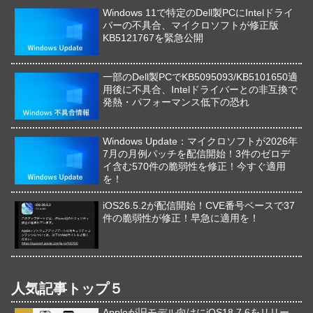
Windows 11で特定のDell製PCにIntelドライ
バーの不具合、マイクロソフトが修正版
KB5121767を緊急公開
一部のDell製PCでKB5095093/KB5101650適
用後に不具合、Intelドライバーとの非互換で
発熱・パフォーマンス低下の恐れ
Windows Update：マイクロソフトが2026年
7月の月例パッチを配信開始！3件のゼロデ
イ含む570件の脆弱性を修正！今すぐ適用
を！
iOS26.5.2が配信開始！CVE番号ベースで37
件の脆弱性が修正！早急に適用を！
人気記事トップ５
Appleが旧モデル向けにiOS18.7.6をリリー