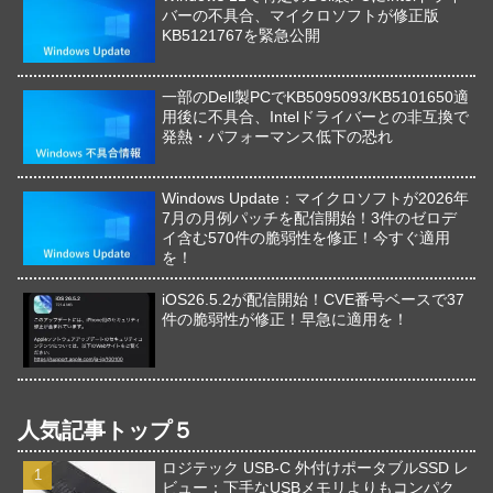
バーの不具合、マイクロソフトが修正版
KB5121767を緊急公開
一部のDell製PCでKB5095093/KB5101650適
用後に不具合、Intelドライバーとの非互換で
発熱・パフォーマンス低下の恐れ
Windows Update：マイクロソフトが2026年
7月の月例パッチを配信開始！3件のゼロデ
イ含む570件の脆弱性を修正！今すぐ適用
を！
iOS26.5.2が配信開始！CVE番号ベースで37
件の脆弱性が修正！早急に適用を！
人気記事トップ５
ロジテック USB-C 外付けポータブルSSD レ
ビュー：下手なUSBメモリよりもコンパク