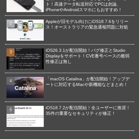
ト！高速データ転送対応でPCは勿論、
iPhoneやAndroidスマホにもおすすめ！
Appleが旧モデル向けにiOS18.7.6をリリー
ス！オーストラリアの緊急通報問題に対処
iOS26.3.1が配信開始！バグ修正とStudio
Displayをサポート！CVE番号ベースの脆弱
性修正は無し
「macOS Catalina」が配信開始！アップデ
ートに対応するMacや新機能などまとめ！
iOS18.7.2が配信開始！全ユーザーに推奨！
35件の重要なセキュリティが修正！