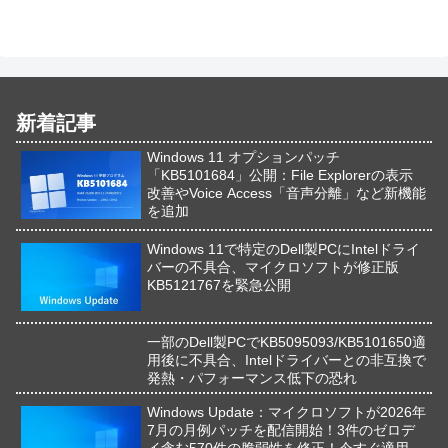
新着記事
Windows 11 オプションパッチ
「KB5101684」公開：File Explorerの表示
改善やVoice Access「音声分離」など新機能
を追加
Windows 11で特定のDell製PCにIntelドライ
バーの不具合、マイクロソフトが修正版
KB5121767を緊急公開
一部のDell製PCでKB5095093/KB5101650適
用後に不具合、Intelドライバーとの非互換で
発熱・パフォーマンス低下の恐れ
Windows Update：マイクロソフトが2026年
7月の月例パッチを配信開始！3件のゼロデ
イ含む570件の脆弱性を修正！今すぐ適用