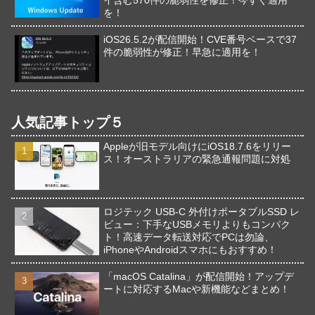
を！
iOS26.5.2が配信開始！CVE番号ベースで37
件の脆弱性が修正！早急に適用を！
人気記事トップ５
Appleが旧モデル向けにiOS18.7.6をリリー
ス！オーストラリアの緊急通報問題に対処
ロジテック USB-C 外付けポータブルSSD レ
ビュー：下手なUSBメモリよりもコンパク
ト！高速データ転送対応でPCは勿論、
iPhoneやAndroidスマホにもおすすめ！
「macOS Catalina」が配信開始！アップデ
ートに対応するMacや新機能などまとめ！