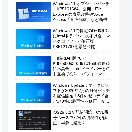
Windows 11 オプションパッチ
「KB5101684」公開：File
Explorerの表示改善やVoice
Access「音声分離」など新機能
を追加
Windows 11で特定のDell製PC
にIntelドライバーの不具合、マ
イクロソフトが修正版
KB5121767を緊急公開
一部のDell製PCで
KB5095093/KB5101650適用後
に不具合、Intelドライバーとの
非互換で発熱・パフォーマンス
低下の恐れ
Windows Update：マイクロソ
フトが2026年7月の月例パッチ
を配信開始！3件のゼロデイ含
む570件の脆弱性を修正！今す
ぐ適用を！
iOS26.5.2が配信開始！CVE番
号ベースで37件の脆弱性が修
正！早急に適用を！