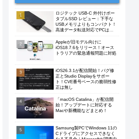
ロジテック USB-C 外付けポー
タブルSSD レビュー：下手な
USBメモリよりもコンパクト！
高速データ転送対応でPCは勿
論、iPhoneやAndroidスマホに
もおすすめ！
Appleが旧モデル向けに
iOS18.7.6をリリース！オース
トラリアの緊急通報問題に対処
iOS26.3.1が配信開始！バグ修
正とStudio Displayをサポー
ト！CVE番号ベースの脆弱性修
正は無し
「macOS Catalina」が配信開
始！アップデートに対応する
Macや新機能などまとめ！
Samsung製PCでWindows 11の
Cドライブにアクセスできなく