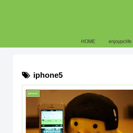
HOME
enjoypclife
iphone5
iphone