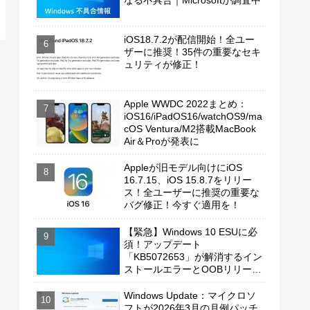
なる不具合｜Microsoftが調査中
iOS18.7.2が配信開始！全ユー
ザーに推奨！35件の重要なセキ
ュリティが修正！
Apple WWDC 2022まとめ：
iOS16/iPadOS16/watchOS9/ma
cOS Ventura/M2搭載MacBook
Air＆Proが発表に
Appleが旧モデル向けにiOS
16.7.15、iOS 15.8.7をリリー
ス！全ユーザーに推奨の重要な
バグ修正！今すぐ適用を！
【緊急】Windows 10 ESUに必
須！アップデート
「KB5072653」が解消するイン
ストールエラーとOOBリリース
の背景
Windows Update：マイクロソ
フトが2026年3月の月例パッチ