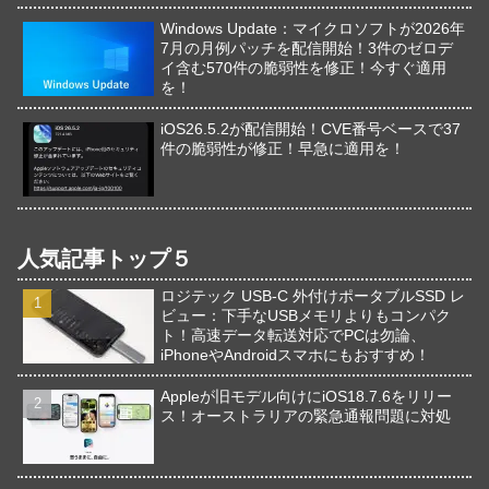
Windows Update：マイクロソフトが2026年
7月の月例パッチを配信開始！3件のゼロデ
イ含む570件の脆弱性を修正！今すぐ適用
を！
iOS26.5.2が配信開始！CVE番号ベースで37
件の脆弱性が修正！早急に適用を！
人気記事トップ５
ロジテック USB-C 外付けポータブルSSD レ
ビュー：下手なUSBメモリよりもコンパク
ト！高速データ転送対応でPCは勿論、
iPhoneやAndroidスマホにもおすすめ！
Appleが旧モデル向けにiOS18.7.6をリリー
ス！オーストラリアの緊急通報問題に対処