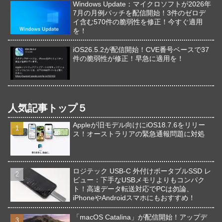
Windows Update：マイクロソフトが2026年
7月の月例パッチを配信開始！3件のゼロデ
イ含む570件の脆弱性を修正！今すぐ適用
を！
iOS26.5.2が配信開始！CVE番号ベースで37
件の脆弱性が修正！早急に適用を！
人気記事トップ５
Appleが旧モデル向けにiOS18.7.6をリリー
ス！オーストラリアの緊急通報問題に対処
ロジテック USB-C 外付けポータブルSSD レ
ビュー：下手なUSBメモリよりもコンパク
ト！高速データ転送対応でPCは勿論、
iPhoneやAndroidスマホにもおすすめ！
「macOS Catalina」が配信開始！アップデ