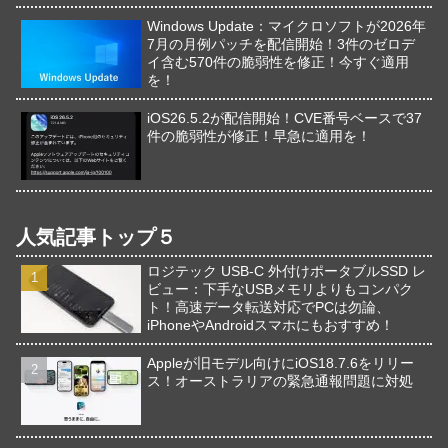
Windows Update：マイクロソフトが2026年
7月の月例パッチを配信開始！3件のゼロデ
イ含む570件の脆弱性を修正！今すぐ適用
を！
iOS26.5.2が配信開始！CVE番号ベースで37
件の脆弱性が修正！早急に適用を！
人気記事トップ５
ロジテック USB-C 外付けポータブルSSD レ
ビュー：下手なUSBメモリよりもコンパク
ト！高速データ転送対応でPCは勿論、
iPhoneやAndroidスマホにもおすすめ！
Appleが旧モデル向けにiOS18.7.6をリリー
ス！オーストラリアの緊急通報問題に対処