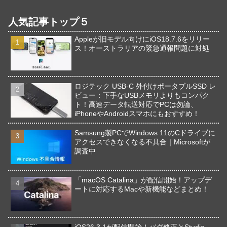
人気記事トップ５
Appleが旧モデル向けにiOS18.7.6をリリー
ス！オーストラリアの緊急通報問題に対処
ロジテック USB-C 外付けポータブルSSD レ
ビュー：下手なUSBメモリよりもコンパク
ト！高速データ転送対応でPCは勿論、
iPhoneやAndroidスマホにもおすすめ！
Samsung製PCでWindows 11のCドライブに
アクセスできなくなる不具合｜Microsoftが
調査中
「macOS Catalina」が配信開始！アップデ
ートに対応するMacや新機能などまとめ！
iOS26.3.1が配信開始！バグ修正とStudio