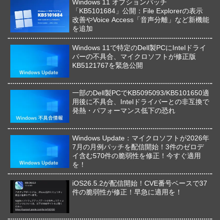
Windows 11 オプションパッチ
「KB5101684」公開：File Explorerの表示
改善やVoice Access「音声分離」など新機能
を追加
Windows 11で特定のDell製PCにIntelドライ
バーの不具合、マイクロソフトが修正版
KB5121767を緊急公開
一部のDell製PCでKB5095093/KB5101650適
用後に不具合、Intelドライバーとの非互換で
発熱・パフォーマンス低下の恐れ
Windows Update：マイクロソフトが2026年
7月の月例パッチを配信開始！3件のゼロデ
イ含む570件の脆弱性を修正！今すぐ適用
を！
iOS26.5.2が配信開始！CVE番号ベースで37
件の脆弱性が修正！早急に適用を！