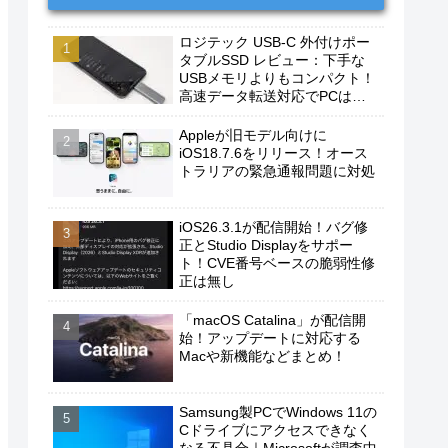
ロジテック USB-C 外付けポー
タブルSSD レビュー：下手な
USBメモリよりもコンパクト！
高速データ転送対応でPCは勿
論、iPhoneやAndroidスマホに
もおすすめ！
Appleが旧モデル向けに
iOS18.7.6をリリース！オース
トラリアの緊急通報問題に対処
iOS26.3.1が配信開始！バグ修
正とStudio Displayをサポー
ト！CVE番号ベースの脆弱性修
正は無し
「macOS Catalina」が配信開
始！アップデートに対応する
Macや新機能などまとめ！
Samsung製PCでWindows 11の
Cドライブにアクセスできなく