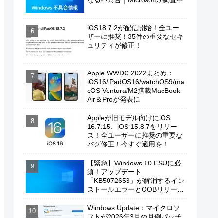
なる不具合｜Microsoftが調査中
iOS18.7.2が配信開始！全ユー
ザーに推奨！35件の重要なセキ
ュリティが修正！
Apple WWDC 2022まとめ：
iOS16/iPadOS16/watchOS9/ma
cOS Ventura/M2搭載MacBook
Air＆Proが発表に
Appleが旧モデル向けにiOS
16.7.15、iOS 15.8.7をリリー
ス！全ユーザーに推奨の重要な
バグ修正！今すぐ適用を！
【緊急】Windows 10 ESUに必
須！アップデート
「KB5072653」が解消するイン
ストールエラーとOOBリリース
の背景
Windows Update：マイクロソ
フトが2026年3月の月例パッチ