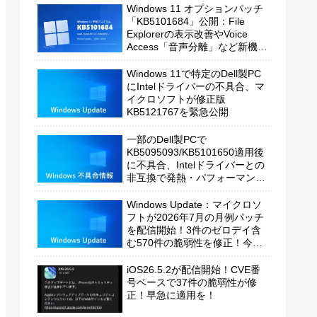
Windows 11 オプションパッチ
「KB5101684」公開：File
Explorerの表示改善やVoice
Access「音声分離」など新機能
を追加
Windows 11で特定のDell製PC
にIntelドライバーの不具合、マ
イクロソフトが修正版
KB5121767を緊急公開
一部のDell製PCで
KB5095093/KB5101650適用後
に不具合、Intelドライバーとの
非互換で発熱・パフォーマンス
低下の恐れ
Windows Update：マイクロソ
フトが2026年7月の月例パッチ
を配信開始！3件のゼロデイ含
む570件の脆弱性を修正！今す
ぐ適用を！
iOS26.5.2が配信開始！CVE番
号ベースで37件の脆弱性が修
正！早急に適用を！