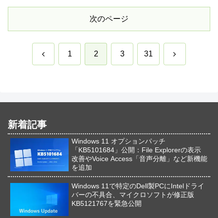
次のページ
前
次
1
2
3
31
へ
へ
新着記事
Windows 11 オプションパッチ
「KB5101684」公開：File Explorerの表示
改善やVoice Access「音声分離」など新機能
を追加
Windows 11で特定のDell製PCにIntelドライ
バーの不具合、マイクロソフトが修正版
KB5121767を緊急公開