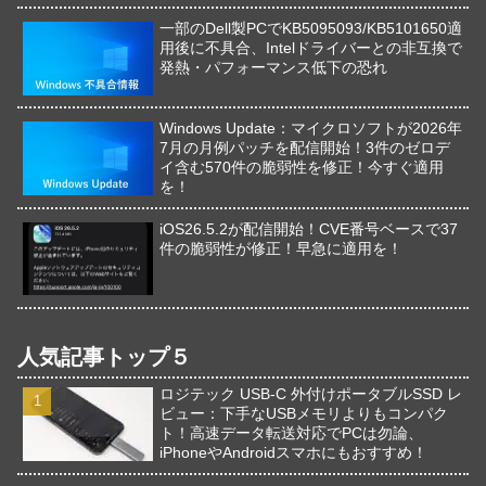
一部のDell製PCでKB5095093/KB5101650適
用後に不具合、Intelドライバーとの非互換で
発熱・パフォーマンス低下の恐れ
Windows Update：マイクロソフトが2026年
7月の月例パッチを配信開始！3件のゼロデ
イ含む570件の脆弱性を修正！今すぐ適用
を！
iOS26.5.2が配信開始！CVE番号ベースで37
件の脆弱性が修正！早急に適用を！
人気記事トップ５
ロジテック USB-C 外付けポータブルSSD レ
ビュー：下手なUSBメモリよりもコンパク
ト！高速データ転送対応でPCは勿論、
iPhoneやAndroidスマホにもおすすめ！