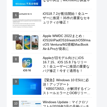
なる不具合｜Microsoftが調査中
iOS18.7.2が配信開始！全ユー
ザーに推奨！35件の重要なセキ
ュリティが修正！
Apple WWDC 2022まとめ：
iOS16/iPadOS16/watchOS9/ma
cOS Ventura/M2搭載MacBook
Air＆Proが発表に
Appleが旧モデル向けにiOS
16.7.15、iOS 15.8.7をリリー
ス！全ユーザーに推奨の重要な
バグ修正！今すぐ適用を！
【緊急】Windows 10 ESUに必
須！アップデート
「KB5072653」が解消するイン
ストールエラーとOOBリリース
の背景
Windows Update：マイクロソ
フトが2026年3月の月例パッチ