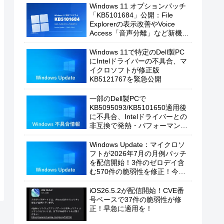
Windows 11 オプションパッチ
「KB5101684」公開：File
Explorerの表示改善やVoice
Access「音声分離」など新機能
を追加
Windows 11で特定のDell製PC
にIntelドライバーの不具合、マ
イクロソフトが修正版
KB5121767を緊急公開
一部のDell製PCで
KB5095093/KB5101650適用後
に不具合、Intelドライバーとの
非互換で発熱・パフォーマンス
低下の恐れ
Windows Update：マイクロソ
フトが2026年7月の月例パッチ
を配信開始！3件のゼロデイ含
む570件の脆弱性を修正！今す
ぐ適用を！
iOS26.5.2が配信開始！CVE番
号ベースで37件の脆弱性が修
正！早急に適用を！