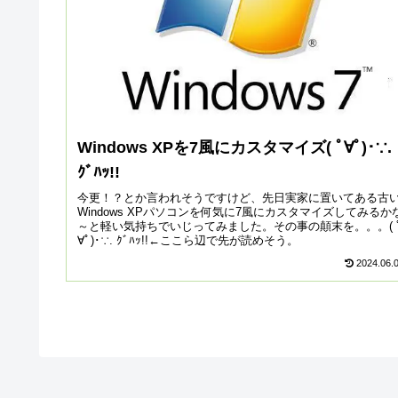
Windows XPを7風にカスタマイズ( ﾟ∀ﾟ)･∵.
ｸﾞﾊｯ!!
今更！？とか言われそうですけど、先日実家に置いてある古
Windows XPパソコンを何気に7風にカスタマイズしてみるか
～と軽い気持ちでいじってみました。その事の顛末を。。。( 
∀ﾟ)･∵. ｸﾞﾊｯ!!←ここら辺で先が読めそう。
2024.06.