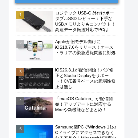
ロジテック USB-C 外付けポー
タブルSSD レビュー：下手な
USBメモリよりもコンパクト！
高速データ転送対応でPCは勿
論、iPhoneやAndroidスマホに
もおすすめ！
Appleが旧モデル向けに
iOS18.7.6をリリース！オース
トラリアの緊急通報問題に対処
iOS26.3.1が配信開始！バグ修
正とStudio Displayをサポー
ト！CVE番号ベースの脆弱性修
正は無し
「macOS Catalina」が配信開
始！アップデートに対応する
Macや新機能などまとめ！
Samsung製PCでWindows 11の
Cドライブにアクセスできなく