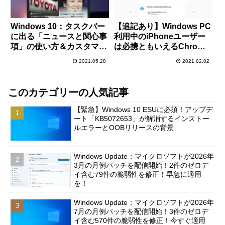
Windows 10：タスクバー
【追記あり】Windows PC
に出る「ニュースと関心事
利用中のiPhoneユーザー
項」の使い方＆カスタマイ
は必携ともいえるChrome
ズ方法解説！表示をオフに
拡張機能「iCloudパスワー
2021.05.28
2021.02.02
する方法もご紹介！
ド」を公開するも管理人の
環境ではうまく動作せず。
このカテゴリーの人気記事
【緊急】Windows 10 ESUに必須！アップデ
ート「KB5072653」が解消するインストー
ルエラーとOOBリリースの背景
Windows Update：マイクロソフトが2026年
3月の月例パッチを配信開始！2件のゼロデ
イ含む79件の脆弱性を修正！早急に適用
を！
Windows Update：マイクロソフトが2026年
7月の月例パッチを配信開始！3件のゼロデ
イ含む570件の脆弱性を修正！今すぐ適用