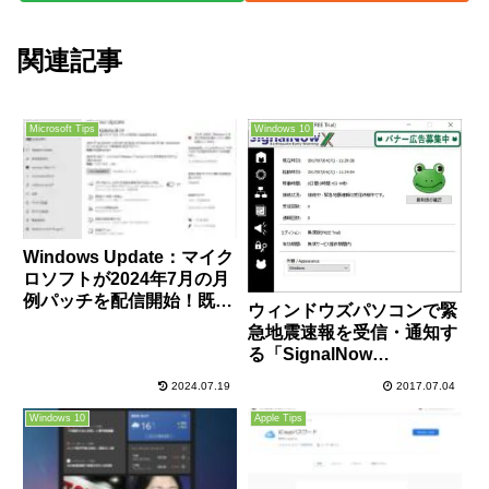
関連記事
Microsoft Tips
Windows 10
Windows Update：マイク
ロソフトが2024年7月の月
例パッチを配信開始！既知
ウィンドウズパソコンで緊
の重大な不具合修正や4件
急地震速報を受信・通知す
のゼロデイ含む142件の脆
る「SignalNow
弱性を修正！早急に適用
Express」の後継版
を！
2024.07.19
2017.07.04
「SignalNow X」が配信開
始に！旧ユーザーはアップ
Windows 10
Apple Tips
デートを！