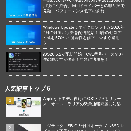
一部のDell製PCでKB5095093/KB5101650適
用後に不具合、Intelドライバーとの非互換で
発熱・パフォーマンス低下の恐れ
Windows Update：マイクロソフトが2026年
7月の月例パッチを配信開始！3件のゼロデ
イ含む570件の脆弱性を修正！今すぐ適用
を！
iOS26.5.2が配信開始！CVE番号ベースで37
件の脆弱性が修正！早急に適用を！
人気記事トップ５
Appleが旧モデル向けにiOS18.7.6をリリー
ス！オーストラリアの緊急通報問題に対処
ロジテック USB-C 外付けポータブルSSD レ