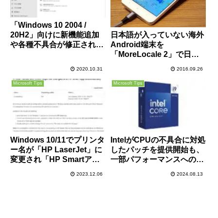
「Windows 10 2004 /
日本語が入っていない海外
20H2」向けに新機能追加
Android端末を
や各種不具合が修正された
「MoreLocale 2」で日本
オプションパッチ
語化する方法
「KB4580364」が配信開
2020.10.31
2016.09.26
始。必要に応じてインスト
ールを。
Microsoft Tips
Microsoft Tips
Windows 10/11でプリンタ
IntelがCPUの不具合に対処
ー名が「HP LaserJet」に
したパッチを提供開始も、
変更され「HP Smartアプ
一部パフォーマンスへの影
リ」が勝手にインストール
響がある模様
2023.12.06
2024.08.13
される不具合が発生も実用
上は大きな問題なしの模様