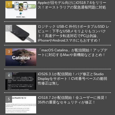
Appleが旧モデル向けにiOS18.7.6をリリー
ス！オーストラリアの緊急通報問題に対処
ロジテック USB-C 外付けポータブルSSD レ
ビュー：下手なUSBメモリよりもコンパク
ト！高速データ転送対応でPCは勿論、
iPhoneやAndroidスマホにもおすすめ！
「macOS Catalina」が配信開始！アップデ
ートに対応するMacや新機能などまとめ！
iOS26.3.1が配信開始！バグ修正とStudio
Displayをサポート！CVE番号ベースの脆弱
性修正は無し
iOS18.7.2が配信開始！全ユーザーに推奨！
35件の重要なセキュリティが修正！