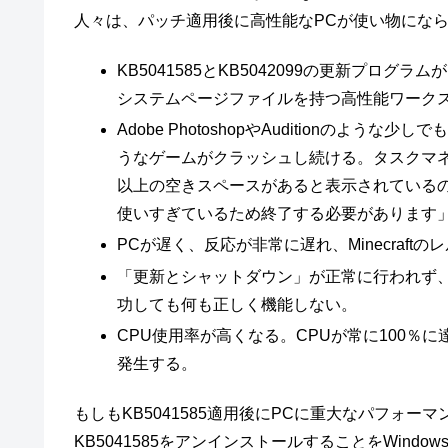
人々は、パッチ適用後に高性能なPCが使い物にな
KB5041585とKB5042099の更新プログラ
システムページファイルを持つ高性能ワーク
Adobe PhotoshopやAuditionのような少しで
うなゲームがクラッシュし続ける。タスクマネ
以上の空きスペースがあると表示されているの
使いすぎているため終了する必要があります
PCが遅く、反応が非常に遅れ、Minecraf
「更新とシャットダウン」が正常に行われず
功しても何も正しく機能しない。
CPU使用率が高くなる。CPUが常に100
発生する。
もしもKB5041585適用後にPCに重大なパフォー
KB5041585をアンインストールすることをWindo