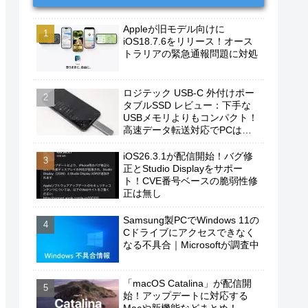
Appleが旧モデル向けに
iOS18.7.6をリリース！オース
トラリアの緊急通報問題に対処
ロジテック USB-C 外付けポー
タブルSSD レビュー：下手な
USBメモリよりもコンパクト！
高速データ転送対応でPCは勿
論、iPhoneやAndroidスマホに
もおすすめ！
iOS26.3.1が配信開始！バグ修
正とStudio Displayをサポー
ト！CVE番号ベースの脆弱性修
正は無し
Samsung製PCでWindows 11の
Cドライブにアクセスできなく
なる不具合｜Microsoftが調査中
「macOS Catalina」が配信開
始！アップデートに対応する