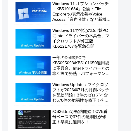
Windows 11 オプションパッチ
「KB5101684」公開：File
Explorerの表示改善やVoice
Access「音声分離」など新機能
を追加
Windows 11で特定のDell製PC
にIntelドライバーの不具合、マ
イクロソフトが修正版
KB5121767を緊急公開
一部のDell製PCで
KB5095093/KB5101650適用後
に不具合、Intelドライバーとの
非互換で発熱・パフォーマンス
低下の恐れ
Windows Update：マイクロソ
フトが2026年7月の月例パッチ
を配信開始！3件のゼロデイ含
む570件の脆弱性を修正！今す
ぐ適用を！
iOS26.5.2が配信開始！CVE番
号ベースで37件の脆弱性が修
正！早急に適用を！