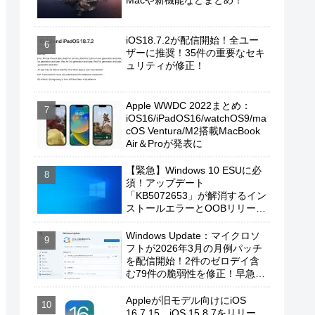
Macや新機能などまとめ！
iOS18.7.2が配信開始！全ユー
ザーに推奨！35件の重要なセキ
ュリティが修正！
Apple WWDC 2022まとめ：
iOS16/iPadOS16/watchOS9/ma
cOS Ventura/M2搭載MacBook
Air＆Proが発表に
【緊急】Windows 10 ESUに必
須！アップデート
「KB5072653」が解消するイン
ストールエラーとOOBリリース
の背景
Windows Update：マイクロソ
フトが2026年3月の月例パッチ
を配信開始！2件のゼロデイ含
む79件の脆弱性を修正！早急に
適用を！
Appleが旧モデル向けにiOS
16.7.15、iOS 15.8.7をリリー