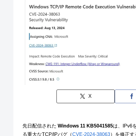
X
先日配信された
Windows 11 KB5041585
は、IPv
る重大なTCP/IPバグ（
CVE-2024-38063
）を修正す