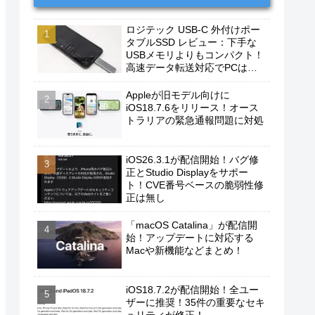
ロジテック USB-C 外付けポー
タブルSSD レビュー：下手な
USBメモリよりもコンパクト！
高速データ転送対応でPCは勿
論、iPhoneやAndroidスマホに
もおすすめ！
Appleが旧モデル向けに
iOS18.7.6をリリース！オース
トラリアの緊急通報問題に対処
iOS26.3.1が配信開始！バグ修
正とStudio Displayをサポー
ト！CVE番号ベースの脆弱性修
正は無し
「macOS Catalina」が配信開
始！アップデートに対応する
Macや新機能などまとめ！
iOS18.7.2が配信開始！全ユー
ザーに推奨！35件の重要なセキ