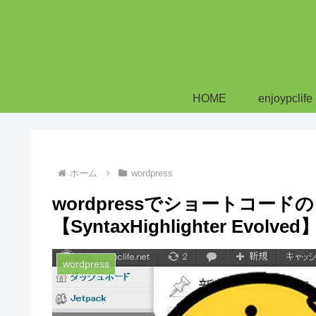
HOME
enjoypclife
ホーム
wordpress
wordpressでショートコ
【SyntaxHighlighter Evolved
wordpress