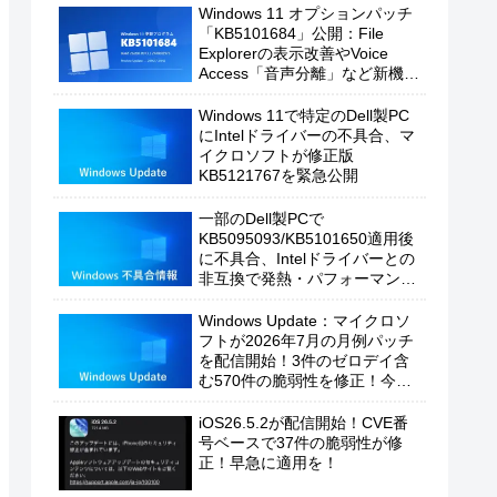
Windows 11 オプションパッチ
「KB5101684」公開：File
Explorerの表示改善やVoice
Access「音声分離」など新機能
を追加
Windows 11で特定のDell製PC
にIntelドライバーの不具合、マ
イクロソフトが修正版
KB5121767を緊急公開
一部のDell製PCで
KB5095093/KB5101650適用後
に不具合、Intelドライバーとの
非互換で発熱・パフォーマンス
低下の恐れ
Windows Update：マイクロソ
フトが2026年7月の月例パッチ
を配信開始！3件のゼロデイ含
む570件の脆弱性を修正！今す
ぐ適用を！
iOS26.5.2が配信開始！CVE番
号ベースで37件の脆弱性が修
正！早急に適用を！