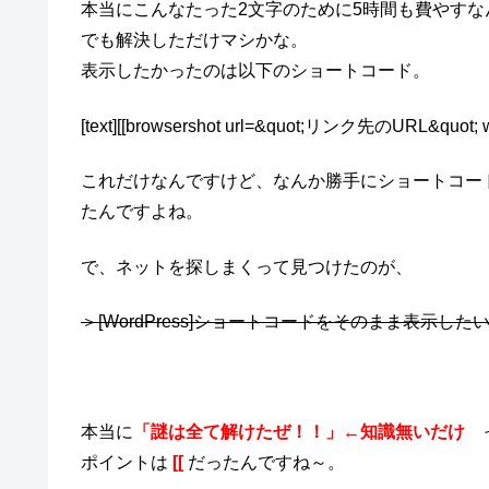
本当にこんなたった2文字のために5時間も費やすな
でも解決しただけマシかな。
表示したかったのは以下のショートコード。
[text][[browsershot url=&quot;リンク先のURL&quo
これだけなんですけど、なんか勝手にショートコー
たんですよね。
で、ネットを探しまくって見つけたのが、
＞[WordPress]ショートコードをそのまま表示したい｜sh
本当に
「謎は全て解けたぜ！！」←知識無いだけ
っ
ポイントは
[[
だったんですね～。