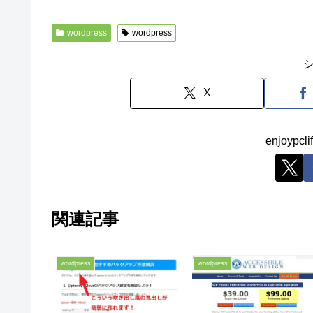
wordpress
wordpress
X
enjoyp
関連記事
wordpress
wordpress