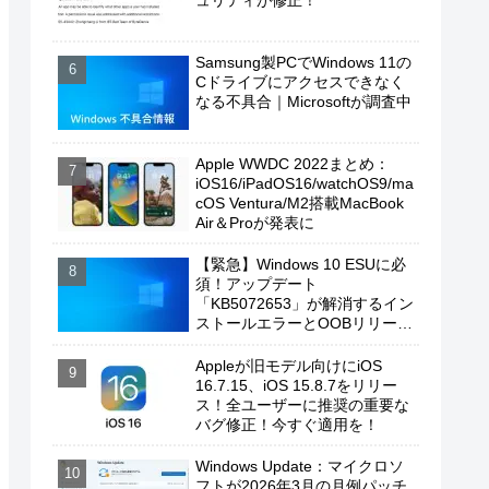
ュリティが修正！
Samsung製PCでWindows 11の
Cドライブにアクセスできなく
なる不具合｜Microsoftが調査中
Apple WWDC 2022まとめ：
iOS16/iPadOS16/watchOS9/ma
cOS Ventura/M2搭載MacBook
Air＆Proが発表に
【緊急】Windows 10 ESUに必
須！アップデート
「KB5072653」が解消するイン
ストールエラーとOOBリリース
の背景
Appleが旧モデル向けにiOS
16.7.15、iOS 15.8.7をリリー
ス！全ユーザーに推奨の重要な
バグ修正！今すぐ適用を！
Windows Update：マイクロソ
フトが2026年3月の月例パッチ