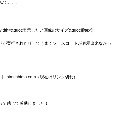
んて。。。
t; width=&quot;表示したい画像のサイズ&quot;]][/text]
ドが実行されたりしてうまくソースコードが表示出来なかっ
imashima.com
（現在はリンク切れ）
て感じで感動しました！