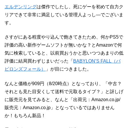
エルデンリング
は傑作でしたし、死にゲーを初めて自力ク
リアできて非常に満足している管理人よっし―でございま
す。
さすがにある程度やり込んで飽きてきたため、何かPS5で
評価の高い新作ゲームソフトが無いかな？とAmazonで何
気に検索していると、以前買おうかと思いつつあまりの低
評価に結局買わずじまいだった「
BABYLON’S FALL（バ
ビロンズフォール）
」が目につきました。
なんと価格が909円（8/20時点）となっており、「中古？
それとも見た目安くして送料で元取るタイプ？」と訝しげ
に販売元を見てみると、なんと「出荷元：Amazon.co.jp/
販売元：Amazon.co.jp」となっているではありません
か！もちろん新品！