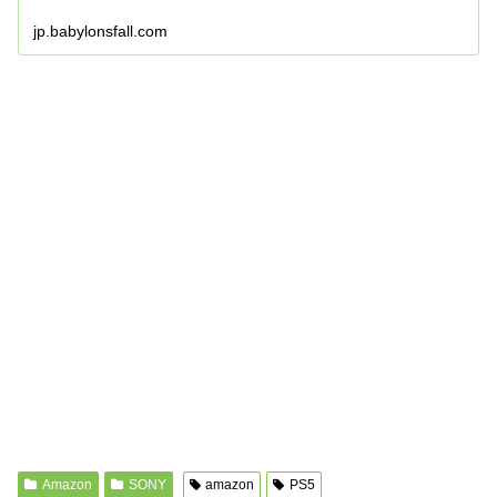
jp.babylonsfall.com
Amazon
SONY
amazon
PS5