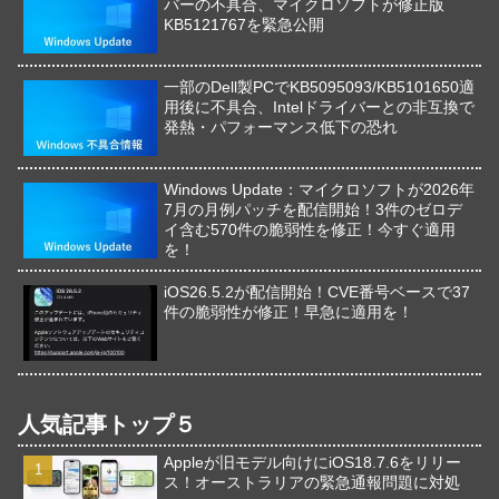
バーの不具合、マイクロソフトが修正版
KB5121767を緊急公開
一部のDell製PCでKB5095093/KB5101650適
用後に不具合、Intelドライバーとの非互換で
発熱・パフォーマンス低下の恐れ
Windows Update：マイクロソフトが2026年
7月の月例パッチを配信開始！3件のゼロデ
イ含む570件の脆弱性を修正！今すぐ適用
を！
iOS26.5.2が配信開始！CVE番号ベースで37
件の脆弱性が修正！早急に適用を！
人気記事トップ５
Appleが旧モデル向けにiOS18.7.6をリリー
ス！オーストラリアの緊急通報問題に対処