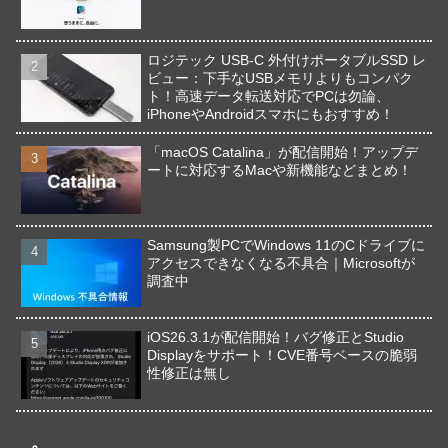
ロジテック USB-C 外付けポータブルSSD レ
ビュー：下手なUSBメモリよりもコンパク
ト！高速データ転送対応でPCは勿論、
iPhoneやAndroidスマホにもおすすめ！
「macOS Catalina」が配信開始！アップデ
ートに対応するMacや新機能などまとめ！
Samsung製PCでWindows 11のCドライブに
アクセスできなくなる不具合｜Microsoftが
調査中
iOS26.3.1が配信開始！バグ修正とStudio
Displayをサポート！CVE番号ベースの脆弱
性修正は無し