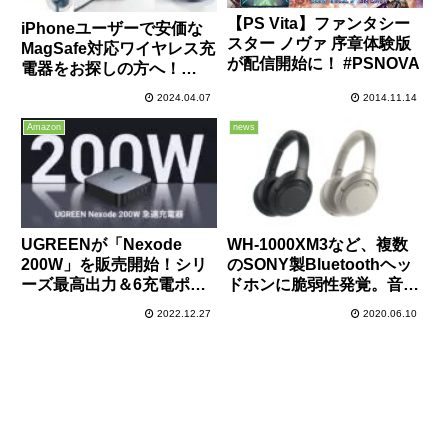
【PS Vita】ファンタシー
iPhoneユーザーで安価な
スター ノヴァ 序章体験版
MagSafe対応ワイヤレス充
が配信開始に！ #PSNOVA
電器をお探しの方へ！
UGREEN 2in1 MagSafeワ
2024.04.07
2014.11.14
イヤレス充電器が15％オフ
クーポン適用で3,739円と
Amazon
news
お買い得！
UGREENが「Nexode
WH-1000XM3など、複数
200W」を販売開始！シリ
のSONY製Bluetoothヘッ
ーズ最高出力＆6充電ポー
ドホンに脆弱性発覚。音量
ト搭載の便利な卓上急速充
変更などの操作が行われる
2022.12.27
2020.06.10
電器！35%オフクーポンも
可能性があるので早急にフ
あり！
ァームウェアのアップデー
トを。